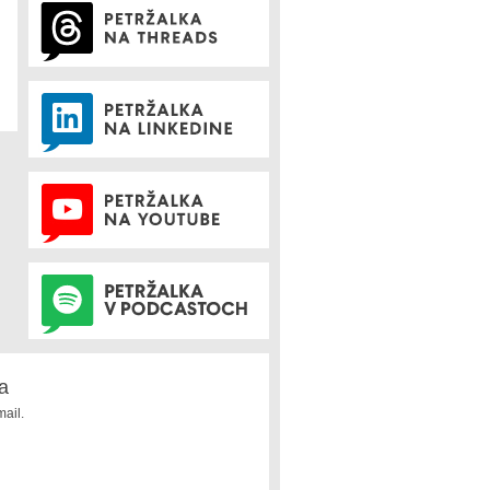
a
ail.