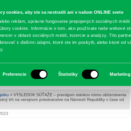
Oficiálne stránky
ry cookies, aby ste sa nestratili ani v našom ONLINE svete
mestskej časti Bratislava-Petržalka
PETRŽALSKÉ KON
lebo reklám, správne fungovanie prepojených sociálnych médií
bory cookies. Informácie o tom, ako používate naše webové st
erom v oblasti sociálnych médií, inzercie a analýzy. Títo partn
GANIZÁCIE
OBLASTI
NOVINY
MAPY
TLAČIVÁ
KO
inovať s ďalšími údajmi, ktoré ste im poskytli, alebo ktoré od vá
y.
nájom stánkov mimo občerstvenia na
ležitostný trh na verejnom priestranstve na
Preferencie
Štatistiky
Marketing
e od 25.11.2023 do 20.12.2023
jetku
> VÝSLEDOK SÚŤAŽE – prenájom stánkov mimo občerstvenia
ostný trh na verejnom priestranstve na Námestí Republiky v čase od
 2023