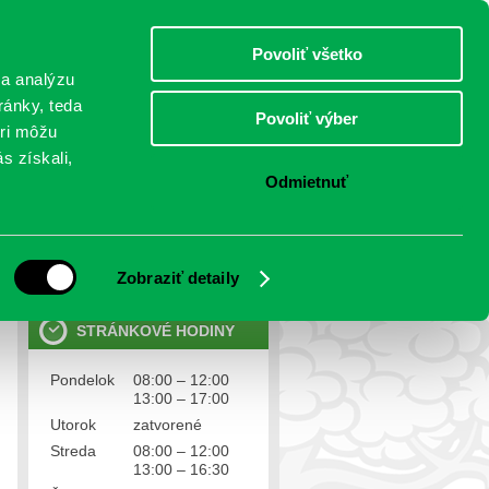
streda 5.august 2026
Meniny má Hortenzia
Select Language
▼
Povoliť všetko
TO
 a analýzu
ránky, teda
Povoliť výber
eri môžu
NTAKTY
VOĽBY
s získali,
Odmietnuť
OSOBNÉ ÚDAJE
Ochrana osobných údajov
Zobraziť detaily
STRÁNKOVÉ HODINY
Pondelok
08:00 – 12:00
13:00 – 17:00
Utorok
zatvorené
Streda
08:00 – 12:00
13:00 – 16:30