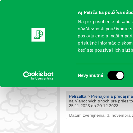
Aj Petržalka používa súbo
Na prispôsobenie obsahu a
návštevnosti používame sú
poskytujeme aj našim partn
AKTUALITY
SAMOSPRÁVA
OR
príslušné informácie skomb
keď ste používali ich služb
VÝSLEDOK SÚŤAŽE – pre
Vianočných trhoch pre prí
Výber
Nevyhnutné
Námestí Republiky v čas
súhlasu
Petržalka
>
Prenájom a predaj ma
na Vianočných trhoch pre príležit
25.11.2023 do 20.12.2023
Dátum zverejnenia: 3. novembra