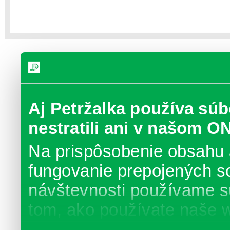
Aj Petržalka používa súb
nestratili ani v našom O
Na prispôsobenie obsahu 
fungovanie prepojených s
návštevnosti používame s
tom, ako používate naše 
poskytujeme aj našim part
Výber