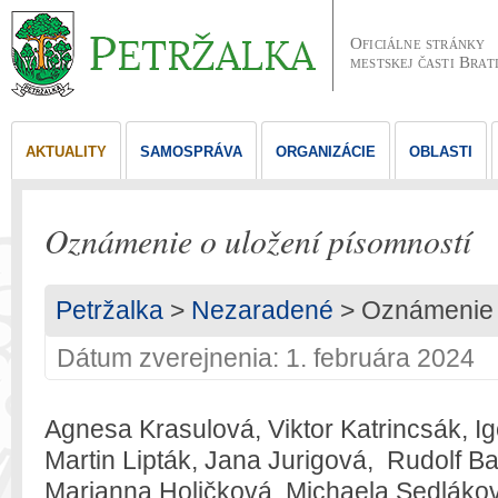
Oficiálne stránky
mestskej časti Brat
AKTUALITY
SAMOSPRÁVA
ORGANIZÁCIE
OBLASTI
Oznámenie o uložení písomností
Petržalka
>
Nezaradené
> Oznámenie o
Dátum zverejnenia: 1. februára 2024
Agnesa Krasulová, Viktor Katrincsák, Igo
Martin Lipták, Jana Jurigová, Rudolf Ba
Marianna Holičková, Michaela Sedláková