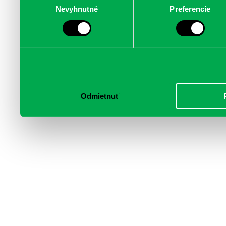
Nevyhnutné
Preferencie
súhlasu
médií, inzercie a analýzy.
informácie skombinovať s 
poskytli, alebo ktoré od vá
služby.
Odmietnuť