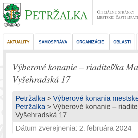
Oficiálne stránky
mestskej časti Brat
AKTUALITY
SAMOSPRÁVA
ORGANIZÁCIE
OBLASTI
Výberové konanie – riaditeľ/ka Ma
Vyšehradská 17
Petržalka
>
Výberové konania mestskej 
Petržalka
> Výberové konanie – riadite
Vyšehradská 17
Dátum zverejnenia: 2. februára 2024