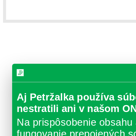
Aj Petržalka používa súb
nestratili ani v našom O
Na prispôsobenie obsahu 
fungovanie prepojených s