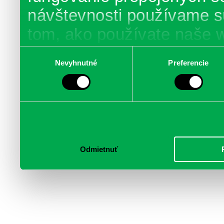
návštevnosti používame s
tom, ako používate naše 
poskytujeme aj našim part
Výber
Nevyhnutné
Preferencie
súhlasu
médií, inzercie a analýzy.
informácie skombinovať s 
poskytli, alebo ktoré od vá
služby.
Odmietnuť