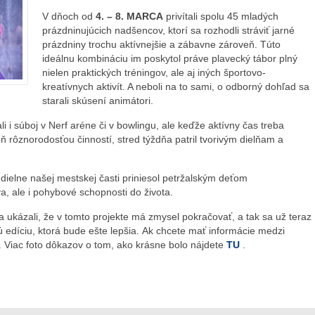
V dňoch od
4. – 8. MARCA
privítali spolu 45 mladých
prázdninujúcich nadšencov, ktorí sa rozhodli stráviť jarné
prázdniny trochu aktívnejšie a zábavne zároveň. Túto
ideálnu kombináciu im poskytol práve plavecký tábor plný
nielen praktických tréningov, ale aj iných športovo-
kreatívnych aktivít. A neboli na to sami, o odborný dohľad sa
starali skúsení animátori.
 i súboj v Nerf aréne či v bowlingu, ale keďže aktívny čas treba
 rôznorodosťou činností, stred týždňa patril tvorivým dielňam a
 dielne našej mestskej časti priniesol petržalským deťom
, ale i pohybové schopnosti do života‌.
 ukázali, že v tomto projekte má zmysel pokračovať, a tak sa už teraz
ú edíciu, ktorá bude ešte lepšia. Ak chcete mať informácie medzi
e. Viac foto dôkazov o tom, ako krásne bolo nájdete
TU
.