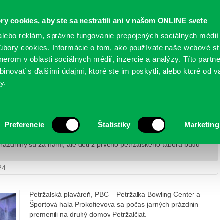
Oficiálne stránky
ry cookies, aby ste sa nestratili ani v našom ONLINE svete
mestskej časti Bratislava-Petržalka
PETRŽALSKÉ KON
lebo reklám, správne fungovanie prepojených sociálnych médií
bory cookies. Informácie o tom, ako používate naše webové st
erom v oblasti sociálnych médií, inzercie a analýzy. Títo partn
GANIZÁCIE
OBLASTI
NOVINY
MAPY
TLAČIVÁ
KO
inovať s ďalšími údajmi, ktoré ste im poskytli, alebo ktoré od vá
y.
mi, ale deti z prvého petržalského tábora budú
Preferencie
Štatistiky
Marketing
rázdniny sú za nami, ale deti z prvého petržalského tábora budú
24
Petržalská plaváreň, PBC – Petržalka Bowling Center a
Športová hala Prokofievova sa počas jarných prázdnin
premenili na druhý domov Petržalčiat.