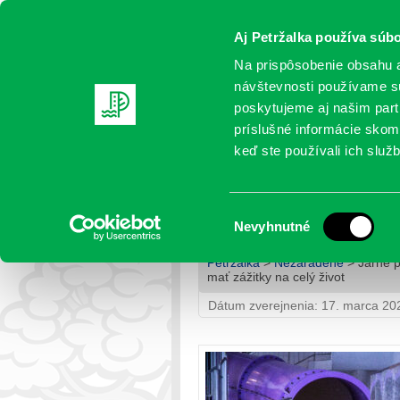
Aj Petržalka používa súbo
Na prispôsobenie obsahu a
návštevnosti používame sú
poskytujeme aj našim partn
AKTUALITY
SAMOSPRÁVA
OR
príslušné informácie skomb
keď ste používali ich služb
Jarné prázdniny sú za na
mať zážitky na celý život
Výber
Nevyhnutné
súhlasu
Petržalka
>
Nezaradené
> Jarné p
mať zážitky na celý život
Dátum zverejnenia: 17. marca 20