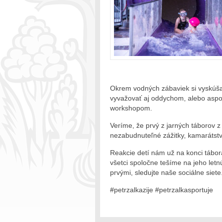
Okrem vodných zábaviek si vyskúšali
vyvažovať aj oddychom, alebo aspoň
workshopom.
Veríme, že prvý z jarných táborov z
nezabudnuteľné zážitky, kamarátstva
Reakcie detí nám už na konci tábora
všetci spoločne tešíme na jeho letn
prvými, sledujte naše sociálne siet
#petrzalkazije #petrzalkasportuje