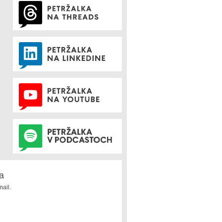
a
ail.