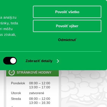
piatok 7.august 2026
Meniny má Jozefína
Select Language
▼
Povoliť všetko
TO
 a analýzu
ránky, teda
Povoliť výber
eri môžu
NTAKTY
VOĽBY
s získali,
Odmietnuť
OSOBNÉ ÚDAJE
Ochrana osobných údajov
Zobraziť detaily
STRÁNKOVÉ HODINY
Pondelok
08:00 – 12:00
13:00 – 17:00
Utorok
zatvorené
Streda
08:00 – 12:00
13:00 – 16:30