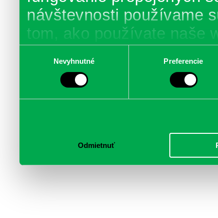
návštevnosti používame s
tom, ako používate naše 
poskytujeme aj našim part
Výber
Nevyhnutné
Preferencie
súhlasu
médií, inzercie a analýzy.
informácie skombinovať s 
poskytli, alebo ktoré od vá
služby.
Odmietnuť