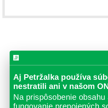
Aj Petržalka používa súb
nestratili ani v našom O
Na prispôsobenie obsahu 
fungovanie prepojených s