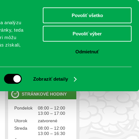
sobota 8.august 2026
Meniny má Oskár
Select Language
▼
Povoliť všetko
TO
 a analýzu
ránky, teda
Povoliť výber
eri môžu
NTAKTY
VOĽBY
s získali,
Odmietnuť
OSOBNÉ ÚDAJE
Ochrana osobných údajov
Zobraziť detaily
STRÁNKOVÉ HODINY
Pondelok
08:00 – 12:00
13:00 – 17:00
Utorok
zatvorené
Streda
08:00 – 12:00
13:00 – 16:30