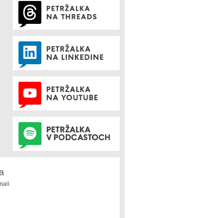
a
ail.