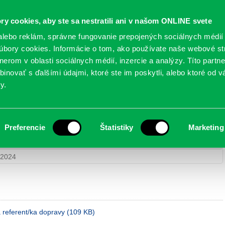
Oficiálne stránky
ry cookies, aby ste sa nestratili ani v našom ONLINE svete
mestskej časti Bratislava-Petržalka
PETRŽALSKÉ KON
lebo reklám, správne fungovanie prepojených sociálnych médií
bory cookies. Informácie o tom, ako používate naše webové st
erom v oblasti sociálnych médií, inzercie a analýzy. Títo partn
GANIZÁCIE
OBLASTI
NOVINY
MAPY
TLAČIVÁ
KO
inovať s ďalšími údajmi, ktoré ste im poskytli, alebo ktoré od vá
y.
orný/á referent/ka dopravy – UKONČENÉ
Preferencie
Štatistiky
Marketing
skej časti Bratislava-Petržalka
> Výberové konanie – odborný/á
É
 2024
 referent/ka dopravy (109 KB)