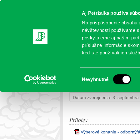
Aj Petržalka používa súbo
Na prispôsobenie obsahu a
návštevnosti používame sú
poskytujeme aj našim partn
AKTUALITY
SAMOSPRÁVA
OR
príslušné informácie skomb
keď ste používali ich služb
Výberové konanie – odb
Výber
Nevyhnutné
Petržalka
>
Výberové konania mest
súhlasu
referent/ka dopravy – UKONČEN
Dátum zverejnenia: 3. septembra
Prílohy:
Výberové konanie - odborný/á