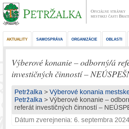
Oficiálne stránky
mestskej časti Brat
AKTUALITY
SAMOSPRÁVA
ORGANIZÁCIE
OBLASTI
Výberové konanie – odborný/á refe
investičných činností – NEÚSPE
Petržalka
>
Výberové konania mestskej 
Petržalka
> Výberové konanie – odborn
referát investičných činností – NEÚS
Dátum zverejnenia: 6. septembra 202