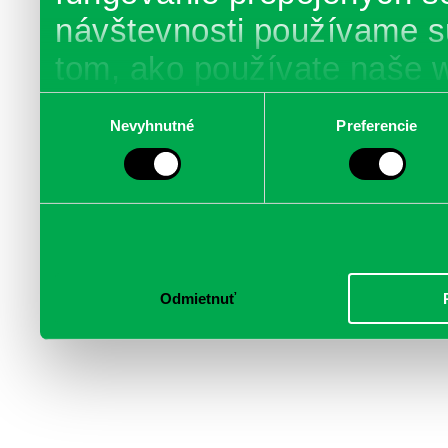
návštevnosti používame s
tom, ako používate naše 
poskytujeme aj našim part
Výber
Nevyhnutné
Preferencie
súhlasu
médií, inzercie a analýzy.
informácie skombinovať s 
poskytli, alebo ktoré od vá
služby.
Odmietnuť