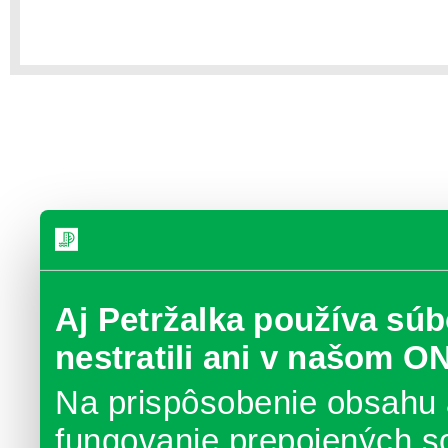
Aj Petržalka používa súb
nestratili ani v našom O
Na prispôsobenie obsahu 
fungovanie prepojených s