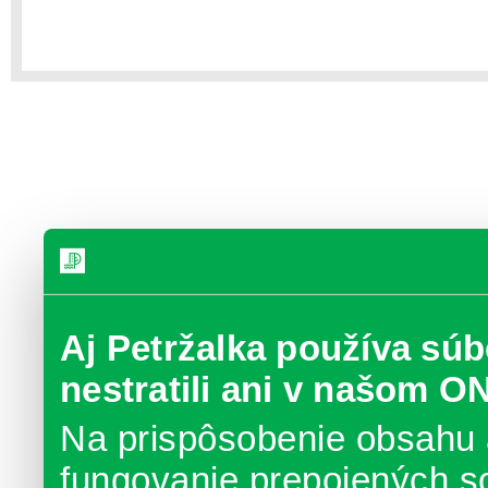
Aj Petržalka používa súb
nestratili ani v našom O
Na prispôsobenie obsahu 
fungovanie prepojených s