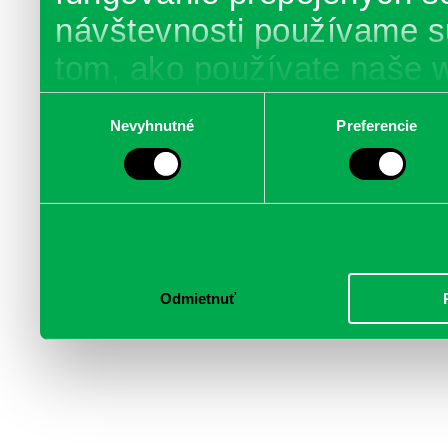
návštevnosti používame s
tom, ako používate naše 
poskytujeme aj našim part
Výber
Nevyhnutné
Preferencie
súhlasu
médií, inzercie a analýzy.
informácie skombinovať s 
poskytli, alebo ktoré od vá
služby.
Odmietnuť