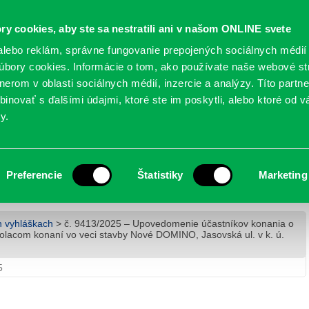
Oficiálne stránky
ry cookies, aby ste sa nestratili ani v našom ONLINE svete
mestskej časti Bratislava-Petržalka
PETRŽALSKÉ KON
lebo reklám, správne fungovanie prepojených sociálnych médií
bory cookies. Informácie o tom, ako používate naše webové st
erom v oblasti sociálnych médií, inzercie a analýzy. Títo partn
GANIZÁCIE
OBLASTI
NOVINY
MAPY
TLAČIVÁ
KO
inovať s ďalšími údajmi, ktoré ste im poskytli, alebo ktoré od vá
y.
enie účastníkov konania o podkladoch pre
 konaní vo veci stavby Nové DOMINO, Jasovská
Preferencie
Štatistiky
Marketing
ržalka
h vyhláškach
> č. 9413/2025 – Upovedomenie účastníkov konania o
olacom konaní vo veci stavby Nové DOMINO, Jasovská ul. v k. ú.
5