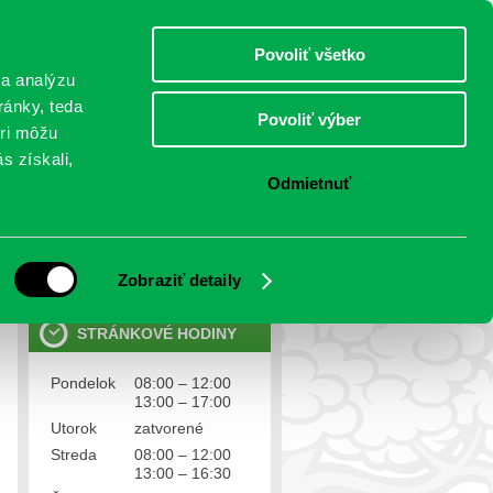
piatok 7.august 2026
Meniny má Štefánia
Select Language
▼
Povoliť všetko
TO
 a analýzu
ránky, teda
Povoliť výber
eri môžu
NTAKTY
VOĽBY
s získali,
Odmietnuť
OSOBNÉ ÚDAJE
Ochrana osobných údajov
Zobraziť detaily
STRÁNKOVÉ HODINY
Pondelok
08:00 – 12:00
13:00 – 17:00
Utorok
zatvorené
Streda
08:00 – 12:00
13:00 – 16:30