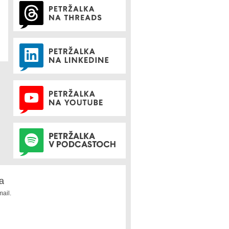
a
ail.