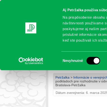
Aj Petržalka používa súbo
Na prispôsobenie obsahu a
návštevnosti používame sú
poskytujeme aj našim partn
AKTUALITY
SAMOSPRÁVA
OR
príslušné informácie skomb
keď ste používali ich služb
č. 9413/2025 – Upovedom
rozhodnutie v odvolacom
Výber
Nevyhnutné
ul. v k. ú. Bratislava-Pet
súhlasu
Petržalka
>
Informácie o verejnýc
podkladoch pre rozhodnutie v odv
Bratislava-Petržalka
Dátum zverejnenia: 6. marca 202