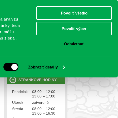
štvrtok 6.august 2026
Meniny má Jozefína
Select Language
▼
Povoliť všetko
TO
 a analýzu
ránky, teda
Povoliť výber
eri môžu
NTAKTY
VOĽBY
s získali,
Odmietnuť
OSOBNÉ ÚDAJE
Ochrana osobných údajov
Zobraziť detaily
STRÁNKOVÉ HODINY
Pondelok
08:00 – 12:00
13:00 – 17:00
Utorok
zatvorené
Streda
08:00 – 12:00
13:00 – 16:30