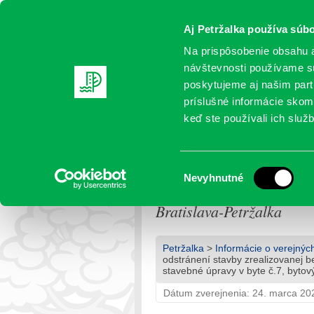
Aj Petržalka používa súbo
Na prispôsobenie obsahu a
návštevnosti používame sú
poskytujeme aj našim partn
AKTUALITY
SAMOSPRÁVA
OR
príslušné informácie skomb
keď ste používali ich služb
6178/2025 – Rozhodnutie 
zrealizovanej bez povole
Výber
Nevyhnutné
povolenia – stavebné úpr
súhlasu
Bratislava-Petržalka
Petržalka
>
Informácie o verejnýc
odstránení stavby zrealizovanej b
stavebné úpravy v byte č.7, bytový
Dátum zverejnenia: 24. marca 20