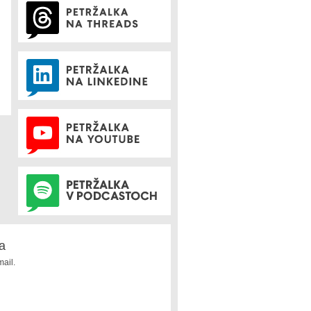
a
ail.