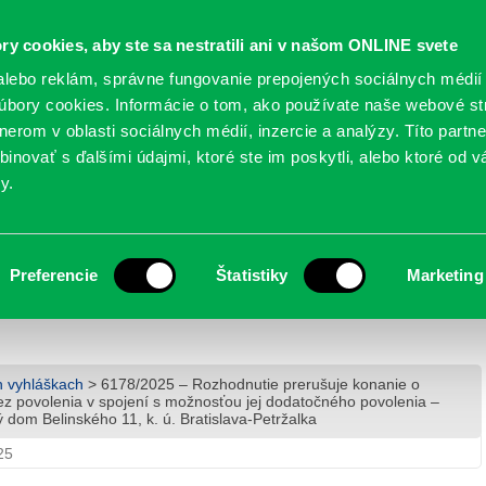
Oficiálne stránky
ry cookies, aby ste sa nestratili ani v našom ONLINE svete
mestskej časti Bratislava-Petržalka
PETRŽALSKÉ KON
lebo reklám, správne fungovanie prepojených sociálnych médií
bory cookies. Informácie o tom, ako používate naše webové st
erom v oblasti sociálnych médií, inzercie a analýzy. Títo partn
GANIZÁCIE
OBLASTI
NOVINY
MAPY
TLAČIVÁ
KO
inovať s ďalšími údajmi, ktoré ste im poskytli, alebo ktoré od vá
y.
prerušuje konanie o odstránení stavby
nia v spojení s možnosťou jej dodatočného
Preferencie
Štatistiky
Marketing
avy v byte č.7, bytový dom Belinského 11, k. ú.
h vyhláškach
> 6178/2025 – Rozhodnutie prerušuje konanie o
ez povolenia v spojení s možnosťou jej dodatočného povolenia –
 dom Belinského 11, k. ú. Bratislava-Petržalka
25