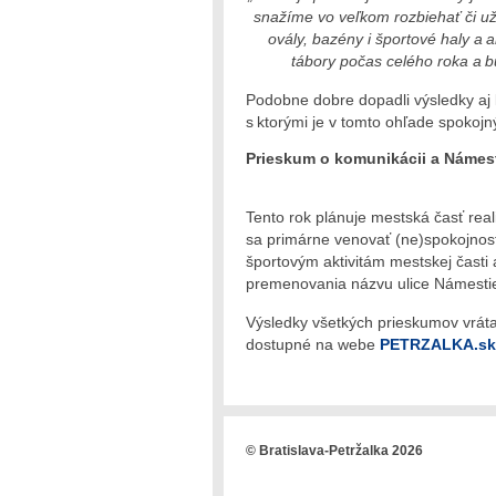
snažíme vo veľkom rozbiehať či už
ovály, bazény i športové haly a 
tábory počas celého roka a b
Podobne dobre dopadli výsledky aj k 
s ktorými je v tomto ohľade spokoj
Prieskum o komunikácii a Námest
Tento rok plánuje mestská časť rea
sa primárne venovať (ne)spokojnos
športovým aktivitám mestskej časti
premenovania názvu ulice Námestie
Výsledky všetkých prieskumov vráta
dostupné na webe
PETRZALKA.sk
© Bratislava-Petržalka 2026