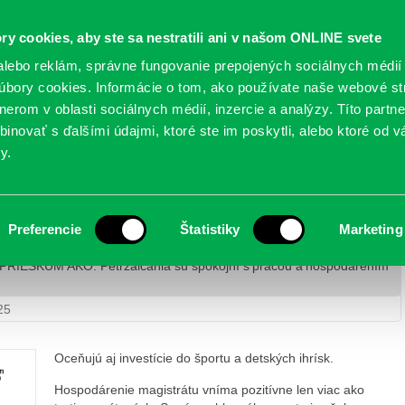
Oficiálne stránky
ry cookies, aby ste sa nestratili ani v našom ONLINE svete
mestskej časti Bratislava-Petržalka
PETRŽALSKÉ KON
lebo reklám, správne fungovanie prepojených sociálnych médií
bory cookies. Informácie o tom, ako používate naše webové st
erom v oblasti sociálnych médií, inzercie a analýzy. Títo partn
GANIZÁCIE
OBLASTI
NOVINY
MAPY
TLAČIVÁ
KO
inovať s ďalšími údajmi, ktoré ste im poskytli, alebo ktoré od vá
y.
ania sú spokojní s prácou a hospodárením
Preferencie
Štatistiky
Marketing
PRIESKUM AKO: Petržalčania sú spokojní s prácou a hospodárením
25
Oceňujú aj investície do športu a detských ihrísk.
Hospodárenie magistrátu vníma pozitívne len viac ako