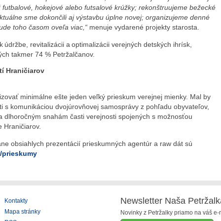
 futbalové, hokejové alebo futsalové krúžky; rekonštruujeme bežecké
aktuálne sme dokončili aj výstavbu úplne novej; organizujeme denné
ude toho časom oveľa viac,“
menuje vydarené projekty starosta.
údržbe, revitalizácii a optimalizácii verejných detských ihrísk,
ných takmer 74 % Petržalčanov.
í Hraničiarov
lizovať minimálne ešte jeden veľký prieskum verejnej mienky. Mal by
ti s komunikáciou dvojúrovňovej samosprávy z pohľadu obyvateľov,
 a dlhoročným snahám časti verejnosti spojených s možnosťou
 Hraničiarov.
ne obsiahlych prezentácií prieskumných agentúr a raw dát sú
/prieskumy
Newsletter Naša Petržalk
Kontakty
Mapa stránky
Novinky z Petržalky priamo na váš e-m