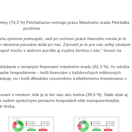
tvrtiny (74,3 %) Petržalčanov vnímajú prácu Miestneho úradu Petržalka
pozitívne.
j mňa úprimne prekvapilo, veď pri vnímaní práce hlavného mesta je to
om skromne pôvodne dúfal pri nás. Zároveň je to pre nás veľký záväzok
poň trochu v dobrom pocítila aj zvyšná štvrtina z nás,“
hovorí na
.
akladanie s verejnými financiami miestneho úradu (62,3 %), čo odráža
jlepšie hospodárenie – kvôli financiám z každoročných miliónových
vestuje, no i kvôli dlhodobo rozumnému a efektívnemu investovaniu v
vnaní s mestom, kde je to len viac ako tretina (38,6 %). Stále však aj
ašimi spoločnými peniazmi hospodárili ešte transparentnejšie,
dí Hrčka.