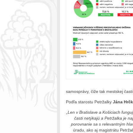
samosprávy, čiže tak mestskej časti
Podľa starostu Petržalky
Jána Hrč
„Len v Bratislave a Košiciach fung
časti netýkajú a Petržalka je n
porovnanie sa s relevantným hl
úradu, ako aj magistrátu Petrž