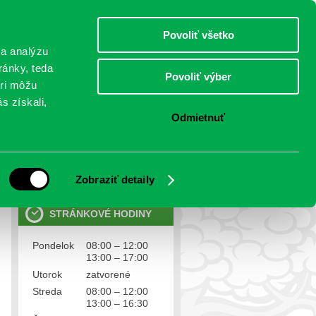
štvrtok 6.august 2026
Meniny má Jozefína
Select Language
▼
Povoliť všetko
TO
 a analýzu
ránky, teda
Povoliť výber
eri môžu
NTAKTY
VOĽBY
s získali,
Odmietnuť
OSOBNÉ ÚDAJE
Ochrana osobných údajov
Zobraziť detaily
STRÁNKOVÉ HODINY
Pondelok
08:00 – 12:00
13:00 – 17:00
Utorok
zatvorené
Streda
08:00 – 12:00
13:00 – 16:30