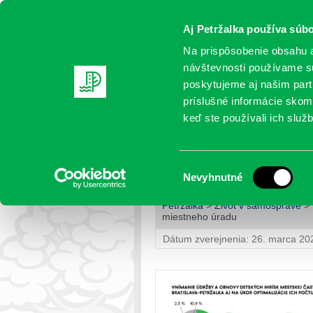
Aj Petržalka používa súbo
Na prispôsobenie obsahu a
návštevnosti používame sú
poskytujeme aj našim partn
AKTUALITY
SAMOSPRÁVA
OR
príslušné informácie skomb
keď ste používali ich služb
PRIESKUM AKO: Petržalč
miestneho úradu
Výber
Nevyhnutné
súhlasu
Petržalka
>
Život v samospráve
> 
miestneho úradu
Dátum zverejnenia: 26. marca 20