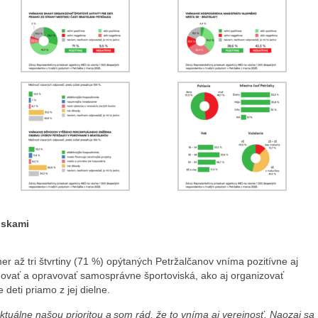
iskami
er až tri štvrtiny (71 %) opýtaných Petržalčanov vníma pozitívne aj
dovať a opravovať samosprávne športoviská, ako aj organizovať
e deti priamo z jej dielne.
aktuálne našou prioritou a som rád, že to vníma aj verejnosť. Naozaj sa