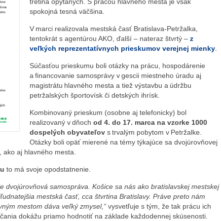
tretina opýtaných. S prácou hlavného mesta je však
spokojná tesná väčšina.
V marci realizovala mestská časť Bratislava-Petržalka,
tentokrát s agentúrou AKO, ďalší – nateraz štvrtý –
z
veľkých reprezentatívnych prieskumov verejnej mienky
.
Súčasťou prieskumu boli otázky na prácu, hospodárenie
a financovanie samosprávy v gescii miestneho úradu aj
magistrátu hlavného mesta a tiež výstavbu a údržbu
petržalských športovísk či detských ihrísk.
Kombinovaný prieskum (osobne aj telefonicky) bol
realizovaný v dňoch
od 4. do 17. marca na vzorke 1000
dospelých obyvateľov
s trvalým pobytom v Petržalke.
Otázky boli opäť mierené na témy týkajúce sa dvojúrovňovej
, ako aj hlavného mesta.
ku
to má svoje opodstatnenie.
uje dvojúrovňová samospráva. Košice sa nás ako bratislavskej mestskej
ajľudnatejšia mestská časť, cca štvrtina Bratislavy. Práve preto nám
avným mestom dáva veľký zmysel,“
vysvetľuje s tým, že tak prácu ich
alčania dokážu priamo hodnotiť na základe každodennej skúsenosti.