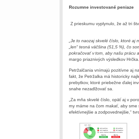
Rozumne investované peniaze
Z prieskumu vyplynulo, že až tri š
„Je to naozaj skvelé číslo, ktoré a
„len“ tesná väčšina (51,5 %), čo s
pokračovať v tom, aby našu prácu as
margo priaznivých výsledkov Hrčka
Petržalčania vnímajú pozitívne aj n
fakt, že Petržalka má historicky na
prebytkov, ktoré priebežne ďalej in
snahe nezadlžovať sa.
„Za mňa skvelé číslo, opäť aj v poro
my máme na čom makať, aby sme s n
efektívnejšie a zodpovednejšie,“ tvr