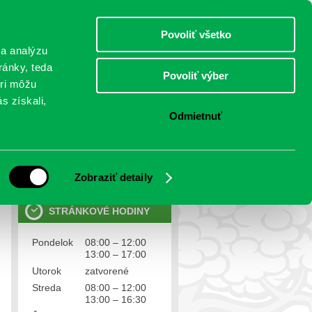
štvrtok 6.august 2026
Meniny má Jozefína
Select Language
▼
Povoliť všetko
TO
 a analýzu
ránky, teda
Povoliť výber
eri môžu
NTAKTY
VOĽBY
s získali,
Odmietnuť
OSOBNÉ ÚDAJE
Ochrana osobných údajov
Zobraziť detaily
STRÁNKOVÉ HODINY
Pondelok
08:00 – 12:00
13:00 – 17:00
Utorok
zatvorené
Streda
08:00 – 12:00
13:00 – 16:30