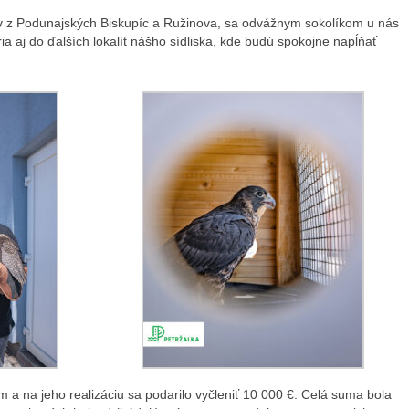
v z Podunajských Biskupíc a Ružinova, sa odvážnym sokolíkom u nás
ia aj do ďalších lokalít nášho sídliska, kde budú spokojne napĺňať
ám a na jeho realizáciu sa podarilo vyčleniť 10 000 €. Celá suma bola