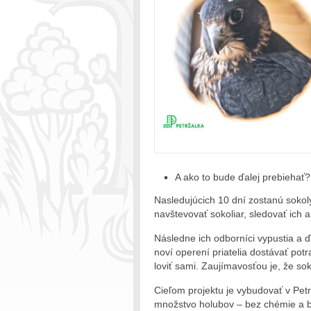
A ako to bude ďalej prebiehať?
Nasledujúcich 10 dní zostanú sokoly
navštevovať sokoliar, sledovať ich
Následne ich odborníci vypustia a ď
noví operení priatelia dostávať pot
loviť sami. Zaujímavosťou je, že so
Cieľom projektu je vybudovať v Petr
množstvo holubov – bez chémie a b