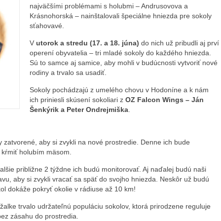
najväčšími problémami s holubmi – Andrusovova a
Krásnohorská – nainštalovali špeciálne hniezda pre sokoly
sťahovavé.
V
utorok a stredu (17. a 18. júna)
do nich už pribudli aj prví
operení obyvatelia – tri mladé sokoly do každého hniezda.
Sú to samce aj samice, aby mohli v budúcnosti vytvoriť nové
rodiny a trvalo sa usadiť.
Sokoly pochádzajú z umelého chovu v Hodoníne a k nám
ich priniesli skúsení sokoliari z
OZ Falcon Wings – Ján
Šenkýrik a Peter Ondrejmiška
.
 zatvorené, aby si zvykli na nové prostredie. Denne ich bude
 a kŕmiť holubím mäsom.
alšie približne 2 týždne ich budú monitorovať. Aj naďalej budú naši
ravu, aby si zvykli vracať sa späť do svojho hniezda. Neskôr už budú
kol dokáže pokryť okolie v rádiuse až 10 km!
žalke trvalo udržateľnú populáciu sokolov, ktorá prirodzene reguluje
ez zásahu do prostredia.