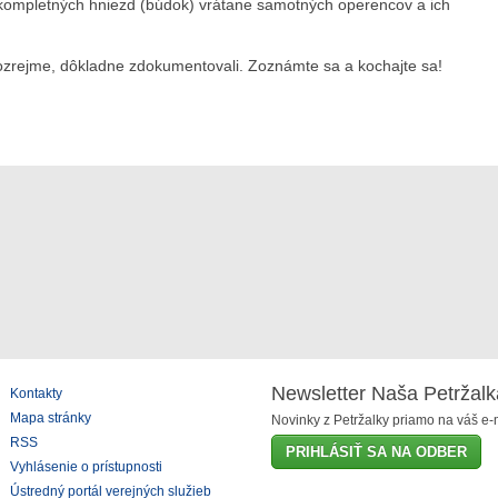
kompletných hniezd (búdok) vrátane samotných operencov a ich
ozrejme, dôkladne zdokumentovali. Zoznámte sa a kochajte sa!
Newsletter Naša Petržalk
Kontakty
Mapa stránky
Novinky z Petržalky priamo na váš e-m
RSS
PRIHLÁSIŤ SA NA ODBER
Vyhlásenie o prístupnosti
Ústredný portál verejných služieb