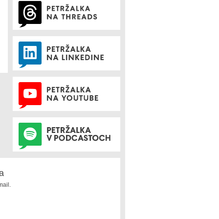
a
ail.