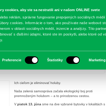
Oficiálne stránky
ry cookies, aby ste sa nestratili ani v našom ONLINE svete
mestskej časti Bratislava-Petržalka
PETRŽALSKÉ KON
lebo reklám, správne fungovanie prepojených sociálnych médií
bory cookies. Informácie o tom, ako používate naše webové st
erom v oblasti sociálnych médií, inzercie a analýzy. Títo partn
GANIZÁCIE
OBLASTI
NOVINY
MAPY
TLAČIVÁ
KO
inovať s ďalšími údajmi, ktoré ste im poskytli, alebo ktoré od vá
y.
i do Petržalky
Preferencie
Štatistiky
Marketing
Sokoly sťahovavé prileteli do Petržalky
Ich cieľom je eliminovať holuby.
Naša zelená samospráva začala ekologický boj proti
premnoženým holubom – a to prirodzenou cestou.
V
piatok 13. júna
sme na dve vybrané bytovky v lokalitách s