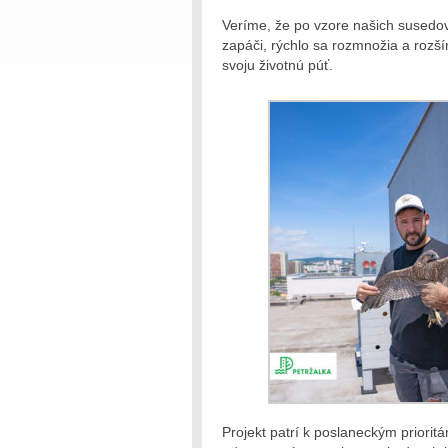
Veríme, že po vzore našich susedo
zapáči, rýchlo sa rozmnožia a rozšír
svoju životnú púť.
Projekt patrí k poslaneckým priorit