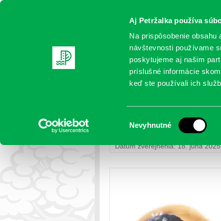
Aj Petržalka používa súbo
Na prispôsobenie obsahu a
návštevnosti používame sú
poskytujeme aj našim partn
AKTUALITY
SAMOSPRÁVA
OR
príslušné informácie skomb
keď ste používali ich služb
Sokoly sťahovavé priletel
Výber
Nevyhnutné
Petržalka
>
Život v samospráve
> 
súhlasu
Dátum zverejnenia: 18. júna 2025