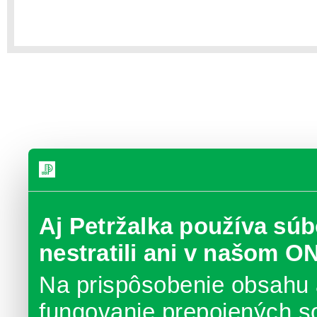
Aj Petržalka používa súb
nestratili ani v našom O
Na prispôsobenie obsahu 
fungovanie prepojených s