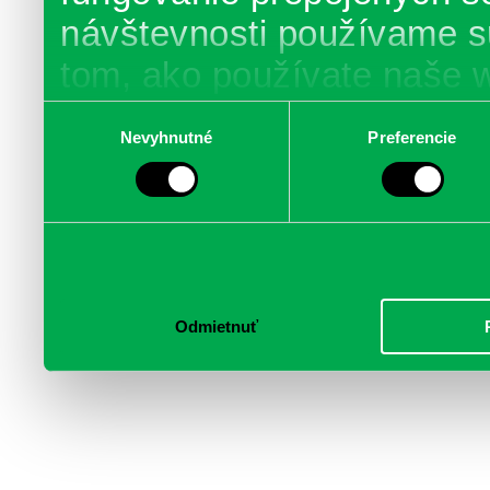
návštevnosti používame s
tom, ako používate naše 
poskytujeme aj našim part
Výber
Nevyhnutné
Preferencie
súhlasu
médií, inzercie a analýzy.
informácie skombinovať s 
poskytli, alebo ktoré od vá
služby.
Odmietnuť