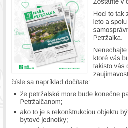
Zostaňte v 
Hoci to tak
leto a spolu
samosprávn
Petržalka.
Nenechajte s
ktoré vás b
takisto vás
zaujímavost
čísle sa napríklad dočítate:
že petržalské more bude konečne pa
Petržalčanom;
ako to je s rekonštrukciou objektu 
bytové jednotky;