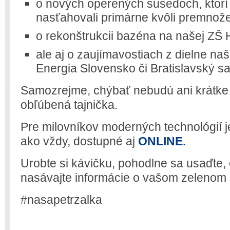
o nových operených susedoch, ktorí 
nasťahovali primárne kvôli premno
o rekonštrukcii bazéna na našej ZŠ 
ale aj o zaujímavostiach z dielne naš
Energia Slovensko či Bratislavský s
Samozrejme, chýbať nebudú ani krátke 
obľúbená tajnička.
Pre milovníkov moderných technológií j
ako vždy, dostupné aj
ONLINE.
Urobte si kávičku, pohodlne sa usaďte, č
nasávajte informácie o vašom zelenom 
#nasapetrzalka