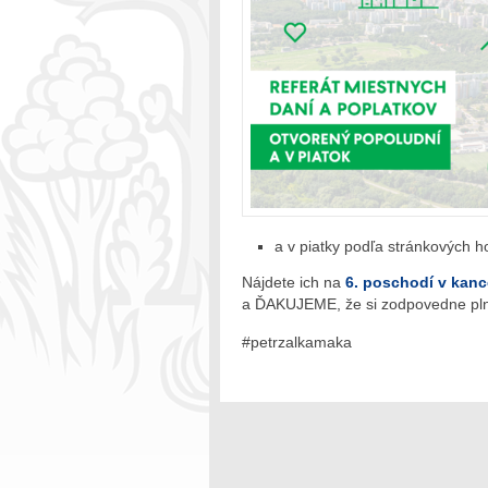
a v piatky podľa stránkových h
Nájdete ich na
6. poschodí v kance
a ĎAKUJEME, že si zodpovedne plní
#petrzalkamaka