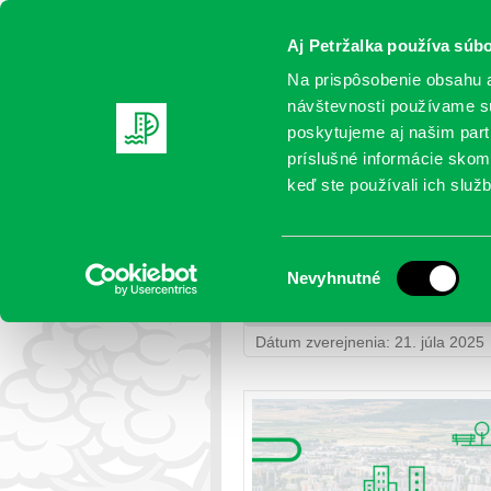
Aj Petržalka používa súbo
Na prispôsobenie obsahu a
návštevnosti používame sú
poskytujeme aj našim partn
AKTUALITY
SAMOSPRÁVA
OR
príslušné informácie skomb
keď ste používali ich služb
OZNAM: V pondelok a v s
Výber
Nevyhnutné
Petržalka
>
Život v samospráve
> 
súhlasu
popoludní
Dátum zverejnenia: 21. júla 2025