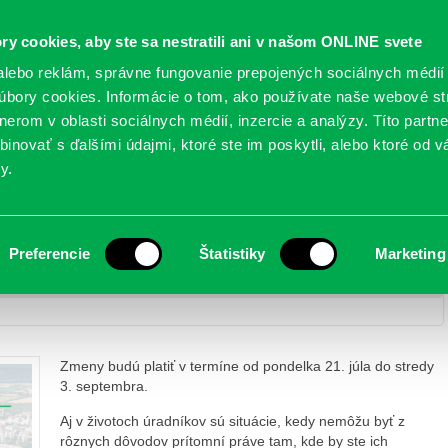
Oficiálne stránky
ry cookies, aby ste sa nestratili ani v našom ONLINE svete
mestskej časti Bratislava-Petržalka
PETRŽALSKÉ KON
lebo reklám, správne fungovanie prepojených sociálnych médií
bory cookies. Informácie o tom, ako používate naše webové st
erom v oblasti sociálnych médií, inzercie a analýzy. Títo partn
GANIZÁCIE
OBLASTI
NOVINY
MAPY
TLAČIVÁ
KO
inovať s ďalšími údajmi, ktoré ste im poskytli, alebo ktoré od vá
y.
tredu vybavíte dane a poplatky iba popoludní
Preferencie
Štatistiky
Marketing
OZNAM: V pondelok a v stredu vybavíte dane a poplatky iba
Zmeny budú platiť v termíne od pondelka 21. júla do stredy
3. septembra.
Aj v životoch úradníkov sú situácie, kedy nemôžu byť z
rôznych dôvodov prítomní práve tam, kde by ste ich