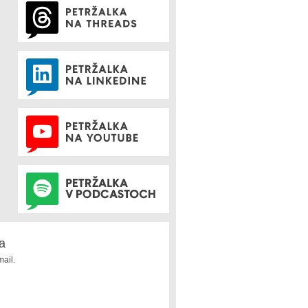
a
ail.