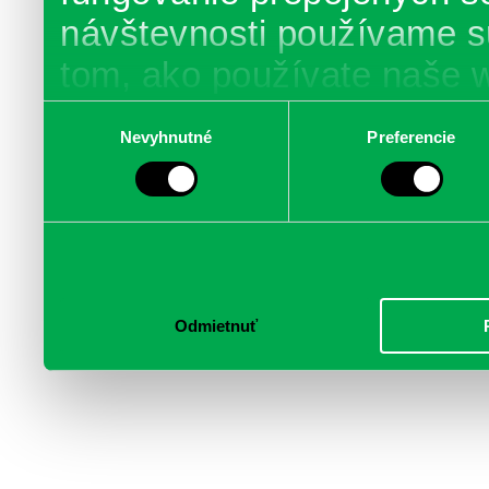
návštevnosti používame s
tom, ako používate naše 
poskytujeme aj našim part
Výber
Nevyhnutné
Preferencie
súhlasu
médií, inzercie a analýzy.
informácie skombinovať s 
poskytli, alebo ktoré od vá
služby.
Odmietnuť