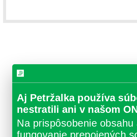
Aj Petržalka používa súb
nestratili ani v našom O
Na prispôsobenie obsahu 
fungovanie prepojených s