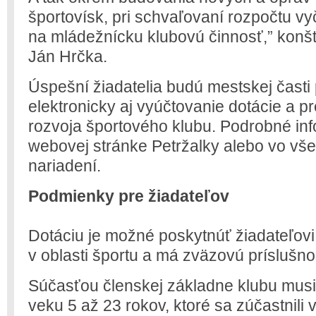
športovísk, pri schvaľovaní rozpočtu vy
na mládežnícku klubovú činnosť,” konšt
Ján Hrčka.
Úspešní žiadatelia budú mestskej časti
elektronicky aj vyúčtovanie dotácie a pre
rozvoja športového klubu. Podrobné in
webovej stránke Petržalky alebo vo v
nariadení.
Podmienky pre žiadateľov
Dotáciu je možné poskytnúť žiadateľov
v oblasti športu a má zväzovú príslušno
Súčasťou členskej základne klubu musi
veku 5 až 23 rokov, ktoré sa zúčastnili 