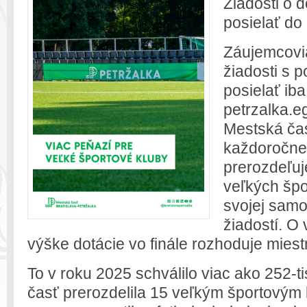
Žiadosti o 
posielať d
Záujemcovi
žiadosti s 
posielať iba
petrzalka.eg
Mestská čas
každoročne 
prerozdeľuj
veľkých špo
svojej samo
žiadostí. O 
výške dotácie vo finále rozhoduje miest
To v roku 2025 schválilo viac ako 252-ti
časť prerozdelila 15 veľkým športovým