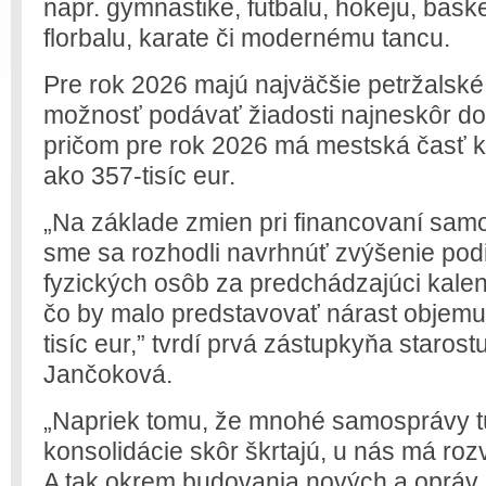
napr. gymnastike, futbalu, hokeju, bask
florbalu, karate či modernému tancu.
Pre rok 2026 majú najväčšie petržalské
možnosť podávať žiadosti najneskôr d
pričom pre rok 2026 má mestská časť k
ako 357-tisíc eur.
„Na základe zmien pri financovaní samo
sme sa rozhodli navrhnúť zvýšenie podi
fyzických osôb za predchádzajúci kalen
čo by malo predstavovať nárast objemu
tisíc eur,” tvrdí prvá zástupkyňa starost
Jančoková.
„Napriek tomu, že mnohé samosprávy t
konsolidácie skôr škrtajú, u nás má rozv
A tak okrem budovania nových a opráv 