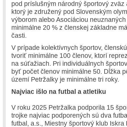
pod príslušným národný športový zväz 
ktorý je združený pod Slovenským oly
výborom alebo Asociáciou neuznaných 
minimálne 20 % z členskej základne má 
časti.
V prípade kolektívnych športov, člensk
tvoriť minimálne 100 členov, ktorí repre
na súťažiach. Pri individuálnych športo
byť počet členov minimálne 50. Dĺžka p
území Petržalky je minimálne tri roky.
Najviac išlo na futbal a atletiku
V roku 2025 Petržalka podporila 15 špor
trojke najviac podporených sú dva futb
futbal, a.s., Miestny športový klub Iskra