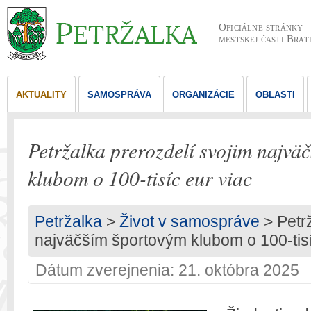
Oficiálne stránky
mestskej časti Brat
AKTUALITY
SAMOSPRÁVA
ORGANIZÁCIE
OBLASTI
Petržalka prerozdelí svojim najvä
klubom o 100-tisíc eur viac
Petržalka
>
Život v samospráve
> Petrž
najväčším športovým klubom o 100-tisí
Dátum zverejnenia: 21. októbra 2025