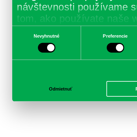
návštevnosti používame s
tom, ako používate naše 
poskytujeme aj našim part
Výber
Nevyhnutné
Preferencie
súhlasu
médií, inzercie a analýzy.
informácie skombinovať s 
poskytli, alebo ktoré od vá
služby.
Odmietnuť