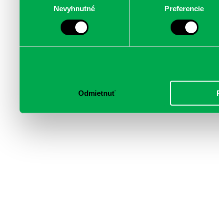
Nevyhnutné
Preferencie
súhlasu
médií, inzercie a analýzy.
informácie skombinovať s 
poskytli, alebo ktoré od vá
služby.
Odmietnuť