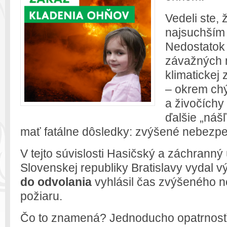
Vedeli ste, 
najsuchším
Nedostatok 
závažných 
klimatickej
– okrem chý
a živočíchy
ďalšie „náš
mať fatálne dôsledky: zvýšené nebezpe
V tejto súvislosti Hasičský a záchrann
Slovenskej republiky Bratislavy vydal v
do odvolania
vyhlásil čas zvýšeného 
požiaru.
Čo to znamená? Jednoducho opatrnosť. 