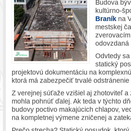
Budova býv
kultúrno-šp
Braník
na V
mestskej ča
zverovacím 
odovzdaná 
Odvtedy sa
statický po
projektovú dokumentáciu na komplexnú 
ktorá má zabezpečiť trvalé odstránenie
Z verejnej súťaže vzišiel aj zhotoviteľ 
mohla pohnúť ďalej. Ak teda v týchto dň
budovy poctivo makajúcich chlapov, ved
na kompletnej výmene zničenej a zateka
Prečo strecha? Statický posudok, ktorý