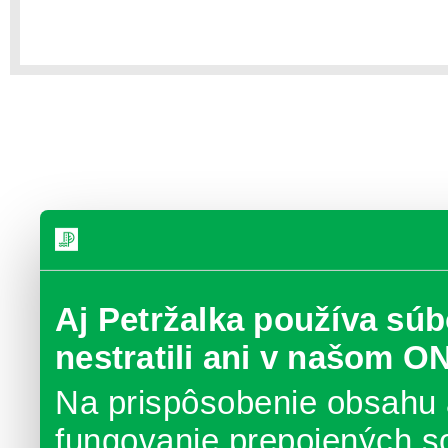
Aj Petržalka používa súb
nestratili ani v našom O
Na prispôsobenie obsahu 
fungovanie prepojených s