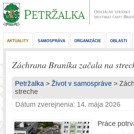
Oficiálne stránky
mestskej časti Brat
AKTUALITY
SAMOSPRÁVA
ORGANIZÁCIE
OBLASTI
Záchrana Braníka začala na strec
Petržalka
>
Život v samospráve
> Zách
streche
Dátum zverejnenia: 14. mája 2026
Práce potrv