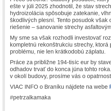
ešte v júli 2025 zhodnotil, že stav strec
hydroizolácia spôsobuje zatekanie, vlhn
škodlivých plesní. Tento posudok však 
riešenie – sanovanie strechy asfaltov
My sme sa však rozhodli investovať ro
kompletnú rekonštrukciu strechy, ktorá p
problému, nie len krátkodobú záplatu.
Práce za približne 194-tisíc eur by sta
odhadov trvať do konca júna tohto roka.
v okolí budovy, prosíme vás o opatrnos
VIAC INFO o Braníku nájdete na webe
#petrzalkamaka