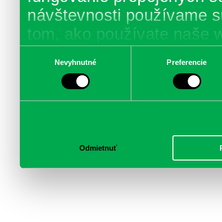
návštevnosti používame s
tom, ako používate naše 
poskytujeme aj našim part
Výber
Nevyhnutné
Preferencie
súhlasu
médií, inzercie a analýzy.
informácie skombinovať s 
poskytli, alebo ktoré od vá
služby.
Odmietnuť