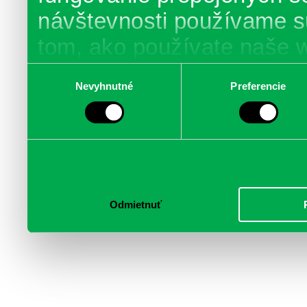
návštevnosti používame s
tom, ako používate naše 
poskytujeme aj našim part
Výber
Nevyhnutné
Preferencie
súhlasu
médií, inzercie a analýzy.
informácie skombinovať s 
poskytli, alebo ktoré od vá
služby.
Odmietnuť