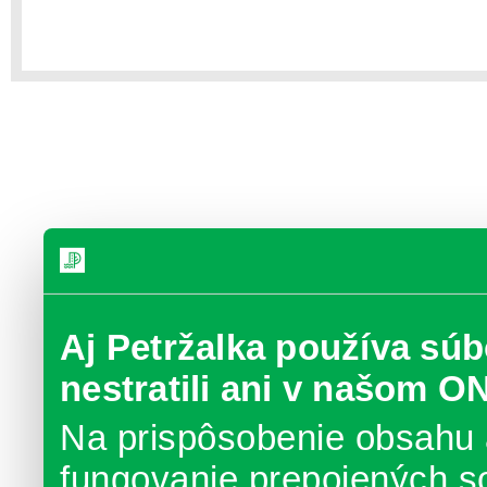
Aj Petržalka používa súb
nestratili ani v našom O
Na prispôsobenie obsahu 
fungovanie prepojených s