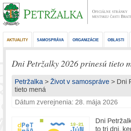
Oficiálne stránky
mestskej časti Brat
AKTUALITY
SAMOSPRÁVA
ORGANIZÁCIE
OBLASTI
Dni Petržalky 2026 prinesú tieto 
Petržalka
>
Život v samospráve
> Dni 
tieto mená
Dátum zverejnenia: 28. mája 2026
Dni Petržalk
to tri dni, k