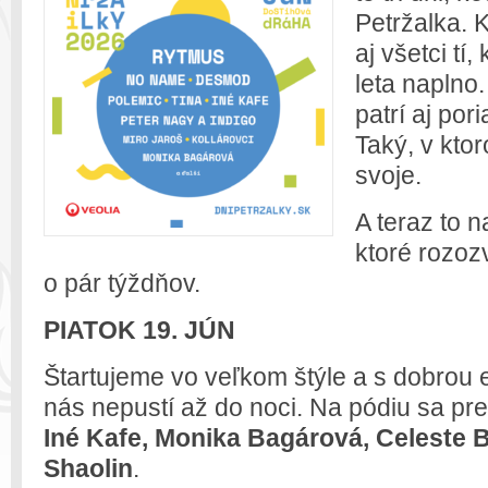
Petržalka.
K
aj všetci tí,
leta naplno
patrí aj po
Taký, v kto
svoje.
A teraz to n
ktoré rozoz
o pár týždňov.
PIATOK 19. JÚN
Štartujeme vo veľkom štýle a s dobrou e
nás nepustí až do noci. Na pódiu sa pr
Iné Kafe, Monika Bagárová, Celeste
Shaolin
.