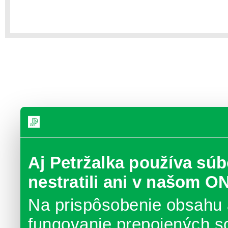
Aj Petržalka používa súb
nestratili ani v našom O
Na prispôsobenie obsahu 
fungovanie prepojených s