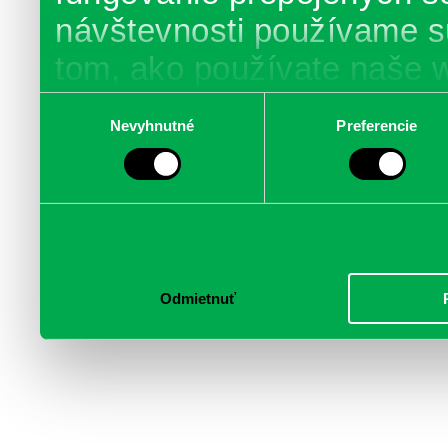
návštevnosti používame s
tom, ako používate naše 
poskytujeme aj našim part
Výber
Nevyhnutné
Preferencie
súhlasu
médií, inzercie a analýzy.
informácie skombinovať s 
poskytli, alebo ktoré od vá
služby.
Odmietnuť