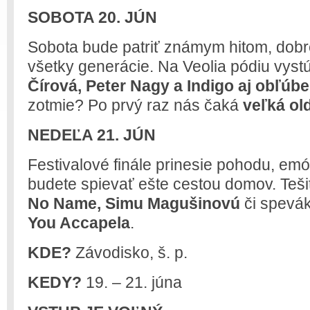
SOBOTA 20. JÚN
Sobota bude patriť známym hitom, dobr
všetky generácie. Na Veolia pódiu vyst
Čírová, Peter Nagy a Indigo aj obľúbe
zotmie? Po prvý raz nás čaká
veľká ol
NEDEĽA 21. JÚN
Festivalové finále prinesie pohodu, emóc
budete spievať ešte cestou domov. Teš
No Name, Simu Magušinovú
či spevák
You Accapela
.
KDE?
Závodisko, š. p.
KEDY?
19. – 21. júna