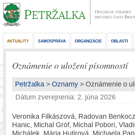
Oficiálne stránky
mestskej časti Brat
AKTUALITY
SAMOSPRÁVA
ORGANIZÁCIE
OBLASTI
Oznámenie o uložení písomností
Petržalka
>
Oznamy
> Oznámenie o ul
Dátum zverejnenia: 2. júna 2026
Veronika Filkászová, Radovan Benkoczy
Hanic, Michal Gróf, Michal Pobori, Vlad
Michálek, Mária Hutirová, Michaela Pap