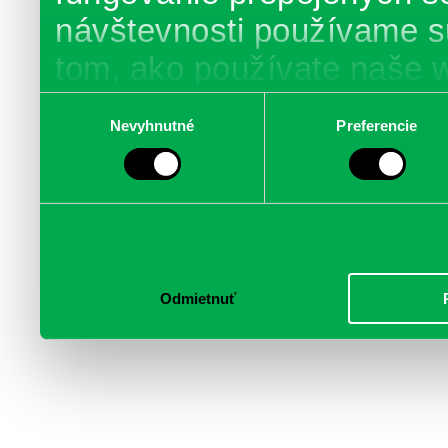
návštevnosti používame s
tom, ako používate naše 
poskytujeme aj našim part
Výber
Nevyhnutné
Preferencie
súhlasu
médií, inzercie a analýzy.
informácie skombinovať s 
poskytli, alebo ktoré od vá
služby.
Odmietnuť