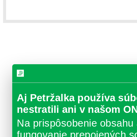
Aj Petržalka používa súb
nestratili ani v našom O
Na prispôsobenie obsahu 
fungovanie prepojených s