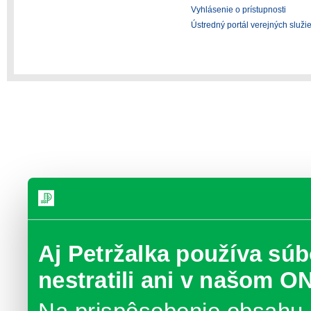
Vyhlásenie o prístupnosti
Ústredný portál verejných služi
Aj Petržalka používa súb
nestratili ani v našom O