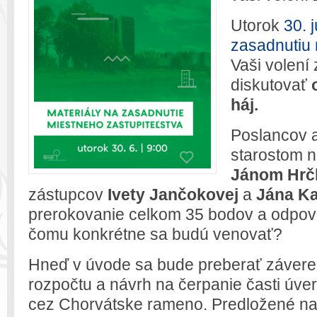
Utorok
30. 
zasadnutiu 
Vaši volení
diskutovať
háj.
Poslancov a
starostom 
Jánom Hr
zástupcov
Ivety Jančokovej
a
Jána K
prerokovanie celkom 35 bodov a odpove
čomu konkrétne sa budú venovať?
Hneď v úvode sa bude preberať závere
rozpočtu a návrh na čerpanie časti úve
cez Chorvátske rameno. Predložené na