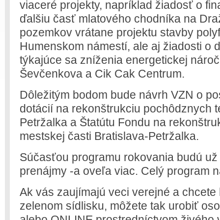
viaceré projekty, napríklad žiadosť o f
ďalšiu časť mlatového chodníka na Dra
pozemkov vrátane projektu stavby pol
Humenskom námestí, ale aj žiadosti o d
týkajúce sa zníženia energetickej náro
Ševčenkova a Cik Cak Centrum.
Dôležitým bodom bude návrh VZN o pos
dotácií na rekonštrukciu pochôdznych 
Petržalka a Štatútu Fondu na rekonštr
mestskej časti Bratislava-Petržalka.
Súčasťou programu rokovania budú už 
prenájmy -a oveľa viac. Celý program 
Ak vás zaujímajú veci verejné a chcete 
zelenom sídlisku, môžete tak urobiť os
alebo ONLINE prostredníctvom živého 