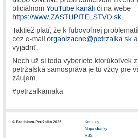
oficiálnom
YouTube kanáli
či na webe
https://www.ZASTUPITELSTVO.sk
.
Taktiež platí, že k ľubovoľnej problemat
cez e-mail
organizacne@petrzalka.sk
a
vyjadriť.
Nech už si teda vyberiete ktorúkoľvek 
petržalská samospráva je tu vždy pre
záujem.
#petrzalkamaka
© Bratislava-Petržalka 2026
Kontakty
Mapa stránky
RSS