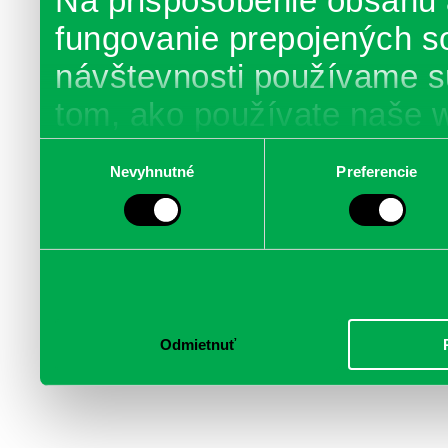
Na prispôsobenie obsahu 
fungovanie prepojených s
návštevnosti používame s
tom, ako používate naše 
poskytujeme aj našim part
Výber
Nevyhnutné
Preferencie
súhlasu
médií, inzercie a analýzy.
informácie skombinovať s 
poskytli, alebo ktoré od vá
služby.
Odmietnuť