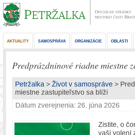
Oficiálne stránky
mestskej časti Brat
AKTUALITY
SAMOSPRÁVA
ORGANIZÁCIE
OBLASTI
Predprázdninové riadne miestne zas
Petržalka
>
Život v samospráve
> Pred
miestne zastupiteľstvo sa blíži
Dátum zverejnenia: 26. júna 2026
Zistite, o 
vaši volení