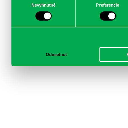
Nevyhnutné
Preferencie
súhlasu
médií, inzercie a analýzy.
informácie skombinovať s 
poskytli, alebo ktoré od vá
služby.
Odmietnuť