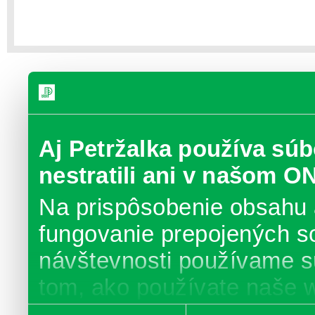
Aj Petržalka používa súb
nestratili ani v našom O
Na prispôsobenie obsahu 
fungovanie prepojených s
návštevnosti používame s
tom, ako používate naše 
poskytujeme aj našim part
Výber