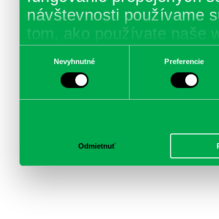
návštevnosti používame s
tom, ako používate naše 
poskytujeme aj našim part
Výber
Nevyhnutné
Preferencie
súhlasu
médií, inzercie a analýzy.
informácie skombinovať s 
poskytli, alebo ktoré od vá
služby.
Odmietnuť