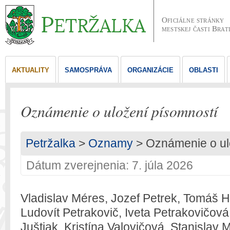
Oficiálne stránky
mestskej časti Brat
AKTUALITY
SAMOSPRÁVA
ORGANIZÁCIE
OBLASTI
Oznámenie o uložení písomností
Petržalka
>
Oznamy
> Oznámenie o ul
Dátum zverejnenia: 7. júla 2026
Vladislav Méres, Jozef Petrek, Tomáš H
Ludovít Petrakovič, Iveta Petrakovičová,
Juštiak, Kristína Valovičová, Stanislav 