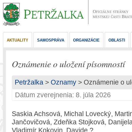
Oficiálne stránky
mestskej časti Brat
AKTUALITY
SAMOSPRÁVA
ORGANIZÁCIE
OBLASTI
Oznámenie o uložení písomností
Petržalka
>
Oznamy
> Oznámenie o ul
Dátum zverejnenia: 8. júla 2026
Saskia Achsová, Michal Lovecký, Marti
Jančovičová, Zdeňka Stojková, Danijela
Vladimír Kokovin, Davide ?