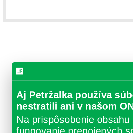
Aj Petržalka používa súb
nestratili ani v našom O
Na prispôsobenie obsahu 
fungovanie prepojených s