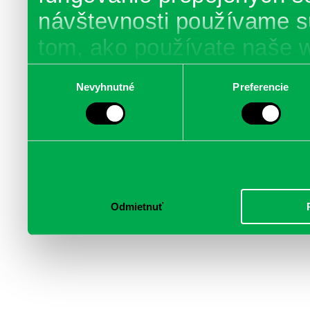
návštevnosti používame s
tom, ako používate naše 
poskytujeme aj našim part
Výber
Nevyhnutné
Preferencie
súhlasu
médií, inzercie a analýzy.
informácie skombinovať s 
poskytli, alebo ktoré od vá
služby.
Odmietnuť