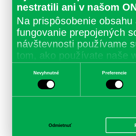
nestratili ani v našom O
Na prispôsobenie obsahu 
fungovanie prepojených s
návštevnosti používame s
tom, ako používate naše 
poskytujeme aj našim part
Výber
Nevyhnutné
Preferencie
súhlasu
médií, inzercie a analýzy.
informácie skombinovať s 
poskytli, alebo ktoré od vá
služby.
Odmietnuť