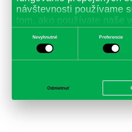
návštevnosti používame s
tom, ako používate naše 
poskytujeme aj našim part
Výber
Nevyhnutné
Preferencie
súhlasu
médií, inzercie a analýzy.
informácie skombinovať s 
poskytli, alebo ktoré od vá
služby.
Odmietnuť