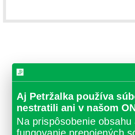
Aj Petržalka používa súb
nestratili ani v našom O
Na prispôsobenie obsahu 
fungovanie prepojených s