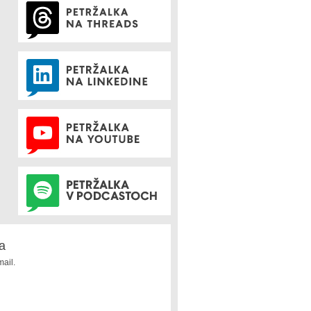
a
ail.