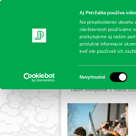
Aj Petržalka používa súbo
Na prispôsobenie obsahu a
návštevnosti používame sú
poskytujeme aj našim partn
AKTUALITY
SAMOSPRÁVA
OR
príslušné informácie skomb
keď ste používali ich služb
DA5A0269
Výber
Nevyhnutné
Petržalka
>
Fotogalérie
>
Fašiang
súhlasu
Dátum zverejnenia: 3. marca 202