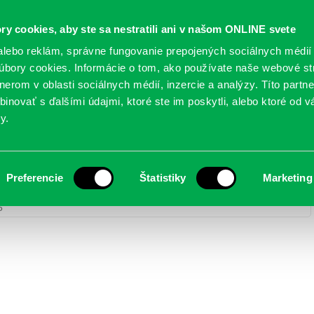
Oficiálne stránky
ry cookies, aby ste sa nestratili ani v našom ONLINE svete
mestskej časti Bratislava-Petržalka
PETRŽALSKÉ KON
lebo reklám, správne fungovanie prepojených sociálnych médií
bory cookies. Informácie o tom, ako používate naše webové st
erom v oblasti sociálnych médií, inzercie a analýzy. Títo partn
GANIZÁCIE
OBLASTI
NOVINY
MAPY
TLAČIVÁ
KO
inovať s ďalšími údajmi, ktoré ste im poskytli, alebo ktoré od vá
y.
Preferencie
Štatistiky
Marketing
y
> DA5A0269
5