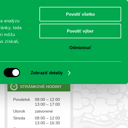
piatok 7.august 2026
Meniny má Štefánia
Select Language
▼
Povoliť všetko
TO
 a analýzu
ránky, teda
Povoliť výber
eri môžu
NTAKTY
VOĽBY
s získali,
Odmietnuť
OSOBNÉ ÚDAJE
Ochrana osobných údajov
Zobraziť detaily
STRÁNKOVÉ HODINY
Pondelok
08:00 – 12:00
13:00 – 17:00
Utorok
zatvorené
Streda
08:00 – 12:00
13:00 – 16:30