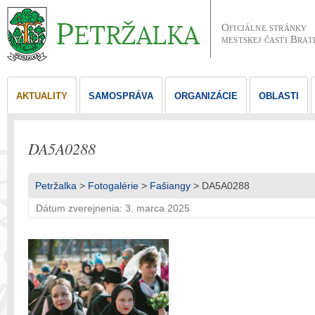
Oficiálne stránky
mestskej časti Brat
AKTUALITY
SAMOSPRÁVA
ORGANIZÁCIE
OBLASTI
DA5A0288
Petržalka
>
Fotogalérie
>
Fašiangy
> DA5A0288
Dátum zverejnenia: 3. marca 2025