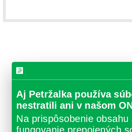
Aj Petržalka používa súb
nestratili ani v našom O
Na prispôsobenie obsahu 
fungovanie prepojených s