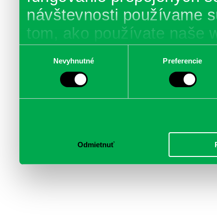
návštevnosti používame s
tom, ako používate naše 
poskytujeme aj našim part
Výber
Nevyhnutné
Preferencie
súhlasu
médií, inzercie a analýzy.
informácie skombinovať s 
poskytli, alebo ktoré od vá
služby.
Odmietnuť