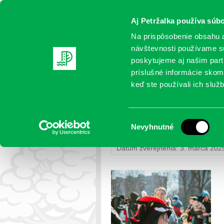
Aj Petržalka používa súbo
Na prispôsobenie obsahu a
návštevnosti používame sú
poskytujeme aj našim partn
AKTUALITY
SAMOSPRÁVA
OR
príslušné informácie skomb
keď ste používali ich služb
DA5A0297
Výber
Nevyhnutné
Petržalka
>
Fotogalérie
>
Fašiang
súhlasu
Dátum zverejnenia: 3. marca 202