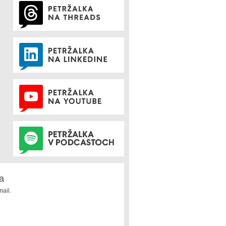
a
ail.