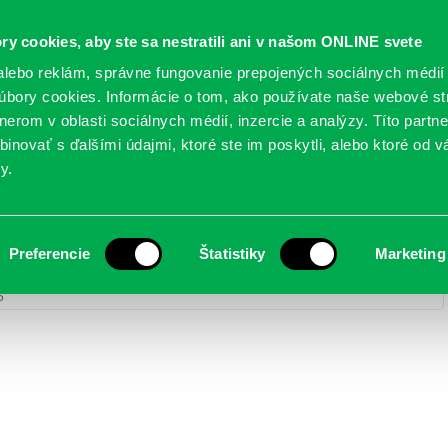
Oficiálne stránky
ry cookies, aby ste sa nestratili ani v našom ONLINE svete
mestskej časti Bratislava-Petržalka
PETRŽALSKÉ KON
lebo reklám, správne fungovanie prepojených sociálnych médií
bory cookies. Informácie o tom, ako používate naše webové st
erom v oblasti sociálnych médií, inzercie a analýzy. Títo partn
GANIZÁCIE
OBLASTI
NOVINY
MAPY
TLAČIVÁ
KO
inovať s ďalšími údajmi, ktoré ste im poskytli, alebo ktoré od vá
y.
Preferencie
Štatistiky
Marketing
y
> DA5A0297
5