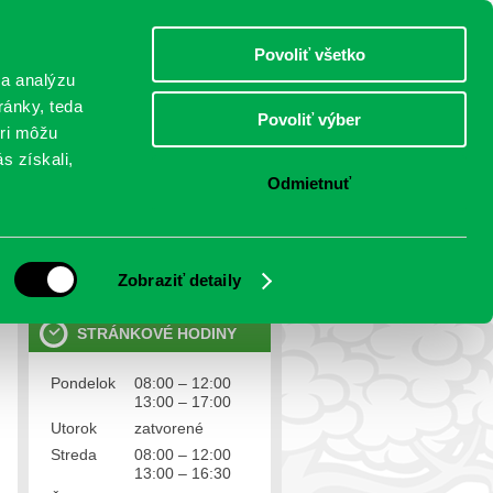
štvrtok 6.august 2026
Meniny má Jozefína
Select Language
▼
Povoliť všetko
TO
 a analýzu
ránky, teda
Povoliť výber
eri môžu
NTAKTY
VOĽBY
s získali,
Odmietnuť
OSOBNÉ ÚDAJE
Ochrana osobných údajov
Zobraziť detaily
STRÁNKOVÉ HODINY
Pondelok
08:00 – 12:00
13:00 – 17:00
Utorok
zatvorené
Streda
08:00 – 12:00
13:00 – 16:30