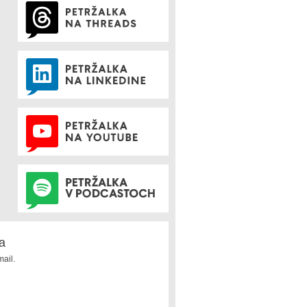
a
ail.