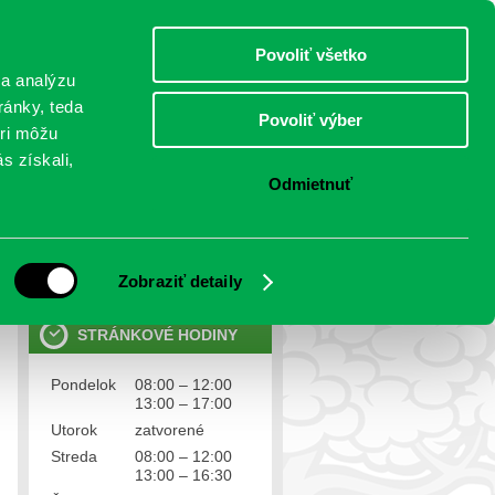
piatok 7.august 2026
Meniny má Štefánia
Select Language
▼
Povoliť všetko
TO
 a analýzu
ránky, teda
Povoliť výber
eri môžu
NTAKTY
VOĽBY
s získali,
Odmietnuť
OSOBNÉ ÚDAJE
Ochrana osobných údajov
Zobraziť detaily
STRÁNKOVÉ HODINY
Pondelok
08:00 – 12:00
13:00 – 17:00
Utorok
zatvorené
Streda
08:00 – 12:00
13:00 – 16:30