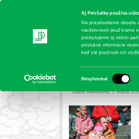
Aj Petržalka používa súbo
Na prispôsobenie obsahu a
návštevnosti používame sú
poskytujeme aj našim partn
AKTUALITY
SAMOSPRÁVA
OR
príslušné informácie skomb
keď ste používali ich služb
DA5A0386
Výber
Nevyhnutné
Petržalka
>
Fotogalérie
>
Fašiang
súhlasu
Dátum zverejnenia: 3. marca 202