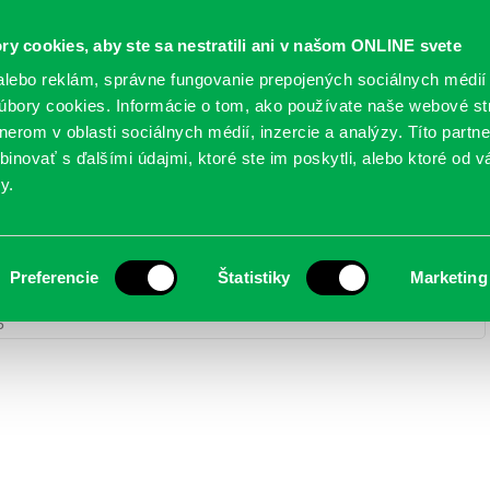
Oficiálne stránky
ry cookies, aby ste sa nestratili ani v našom ONLINE svete
mestskej časti Bratislava-Petržalka
PETRŽALSKÉ KON
lebo reklám, správne fungovanie prepojených sociálnych médií
bory cookies. Informácie o tom, ako používate naše webové st
erom v oblasti sociálnych médií, inzercie a analýzy. Títo partn
GANIZÁCIE
OBLASTI
NOVINY
MAPY
TLAČIVÁ
KO
inovať s ďalšími údajmi, ktoré ste im poskytli, alebo ktoré od vá
y.
Preferencie
Štatistiky
Marketing
y
> DA5A0386
5