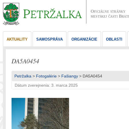
Oficiálne stránky
mestskej časti Brat
AKTUALITY
SAMOSPRÁVA
ORGANIZÁCIE
OBLASTI
DA5A0454
Petržalka
>
Fotogalérie
>
Fašiangy
> DA5A0454
Dátum zverejnenia: 3. marca 2025