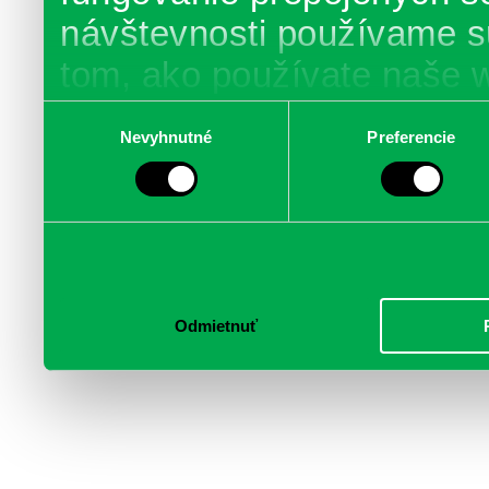
návštevnosti používame s
tom, ako používate naše 
poskytujeme aj našim part
Výber
Nevyhnutné
Preferencie
súhlasu
médií, inzercie a analýzy.
informácie skombinovať s 
poskytli, alebo ktoré od vá
služby.
Odmietnuť