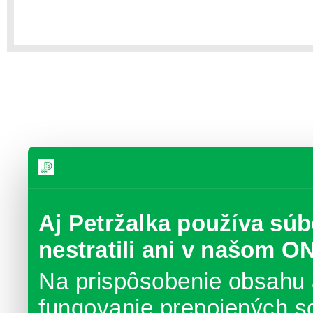
Aj Petržalka používa súb
nestratili ani v našom O
Na prispôsobenie obsahu 
fungovanie prepojených s