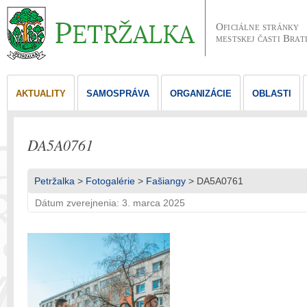
Oficiálne stránky
mestskej časti Brat
AKTUALITY
SAMOSPRÁVA
ORGANIZÁCIE
OBLASTI
DA5A0761
Petržalka
>
Fotogalérie
>
Fašiangy
> DA5A0761
Dátum zverejnenia: 3. marca 2025