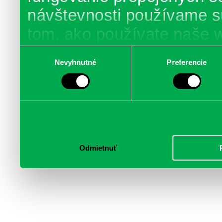
návštevnosti používame s
tom, ako používate naše 
poskytujeme aj našim part
Výber
Nevyhnutné
Preferencie
súhlasu
médií, inzercie a analýzy.
informácie skombinovať s 
poskytli, alebo ktoré od vá
služby.
Odmietnuť