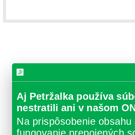
Aj Petržalka používa súb
nestratili ani v našom O
Na prispôsobenie obsahu 
fungovanie prepojených s