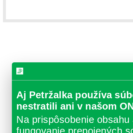
Aj Petržalka používa súb
nestratili ani v našom O
Na prispôsobenie obsahu 
fungovanie prepojených s