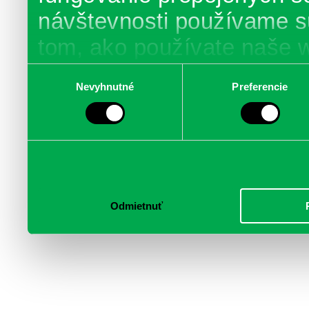
návštevnosti používame s
tom, ako používate naše 
poskytujeme aj našim part
Výber
Nevyhnutné
Preferencie
súhlasu
médií, inzercie a analýzy.
informácie skombinovať s 
poskytli, alebo ktoré od vá
služby.
Odmietnuť