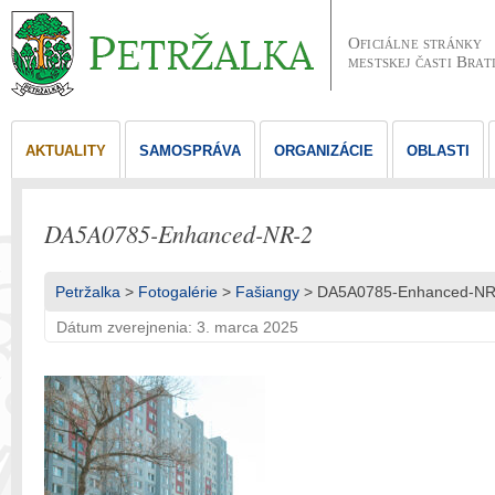
Oficiálne stránky
mestskej časti Brat
AKTUALITY
SAMOSPRÁVA
ORGANIZÁCIE
OBLASTI
DA5A0785-Enhanced-NR-2
Petržalka
>
Fotogalérie
>
Fašiangy
> DA5A0785-Enhanced-NR
Dátum zverejnenia: 3. marca 2025