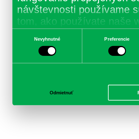
návštevnosti používame s
tom, ako používate naše 
poskytujeme aj našim part
Výber
Nevyhnutné
Preferencie
súhlasu
médií, inzercie a analýzy.
informácie skombinovať s 
poskytli, alebo ktoré od vá
služby.
Odmietnuť