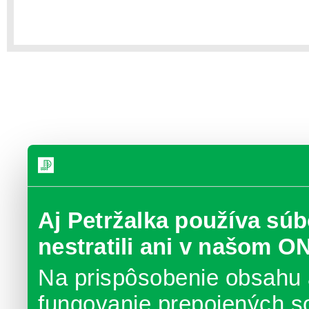
Aj Petržalka používa súb
nestratili ani v našom O
Na prispôsobenie obsahu 
fungovanie prepojených s