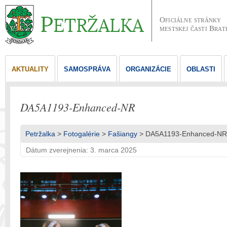
Oficiálne stránky
mestskej časti Brat
AKTUALITY
SAMOSPRÁVA
ORGANIZÁCIE
OBLASTI
DA5A1193-Enhanced-NR
Petržalka
>
Fotogalérie
>
Fašiangy
> DA5A1193-Enhanced-NR
Dátum zverejnenia: 3. marca 2025