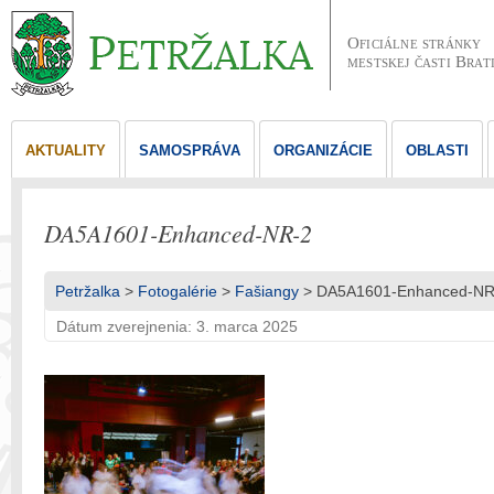
Oficiálne stránky
mestskej časti Brat
AKTUALITY
SAMOSPRÁVA
ORGANIZÁCIE
OBLASTI
DA5A1601-Enhanced-NR-2
Petržalka
>
Fotogalérie
>
Fašiangy
> DA5A1601-Enhanced-NR
Dátum zverejnenia: 3. marca 2025