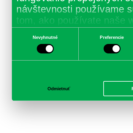
návštevnosti používame s
tom, ako používate naše 
poskytujeme aj našim part
Výber
Nevyhnutné
Preferencie
súhlasu
médií, inzercie a analýzy.
informácie skombinovať s 
poskytli, alebo ktoré od vá
služby.
Odmietnuť