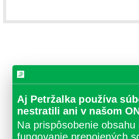
Aj Petržalka používa súb
nestratili ani v našom O
Na prispôsobenie obsahu 
fungovanie prepojených s