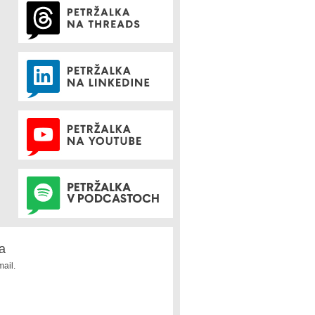
a
ail.