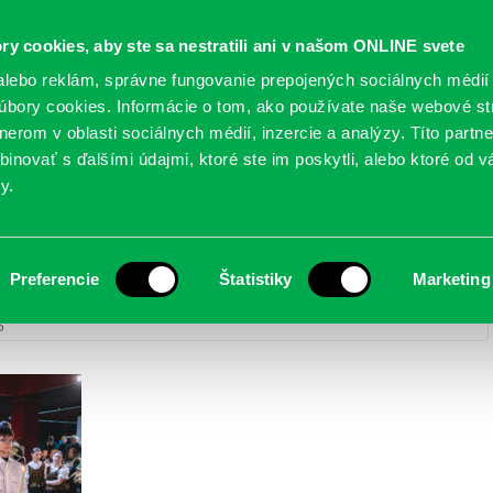
Oficiálne stránky
ry cookies, aby ste sa nestratili ani v našom ONLINE svete
mestskej časti Bratislava-Petržalka
PETRŽALSKÉ KON
lebo reklám, správne fungovanie prepojených sociálnych médií
bory cookies. Informácie o tom, ako používate naše webové st
erom v oblasti sociálnych médií, inzercie a analýzy. Títo partn
GANIZÁCIE
OBLASTI
NOVINY
MAPY
TLAČIVÁ
KO
inovať s ďalšími údajmi, ktoré ste im poskytli, alebo ktoré od vá
y.
Preferencie
Štatistiky
Marketing
y
> DA5A1842-Enhanced-NR
5