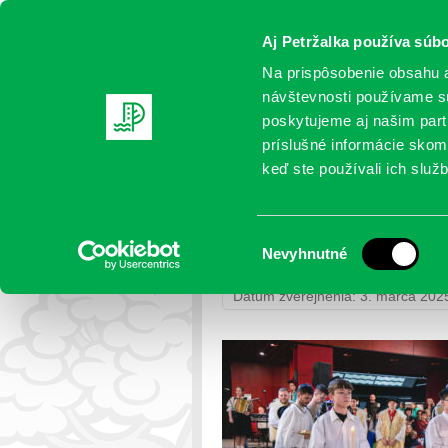
Aj Petržalka používa súbo
Na prispôsobenie obsahu a
návštevnosti používame sú
poskytujeme aj našim partn
AKTUALITY
SAMOSPRÁVA
OR
príslušné informácie skomb
keď ste používali ich služb
DA5A1842-Enhanced-NR
Výber
Nevyhnutné
Petržalka
>
Fotogalérie
>
Fašiang
súhlasu
Dátum zverejnenia: 3. marca 202