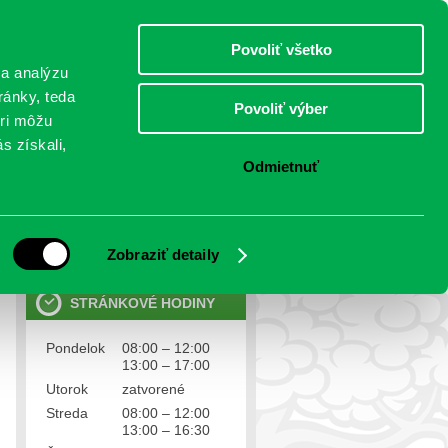
piatok 7.august 2026
Meniny má Štefánia
Select Language
▼
Povoliť všetko
TO
 a analýzu
ránky, teda
Povoliť výber
eri môžu
NTAKTY
VOĽBY
s získali,
Odmietnuť
OSOBNÉ ÚDAJE
Ochrana osobných údajov
Zobraziť detaily
STRÁNKOVÉ HODINY
Pondelok
08:00 – 12:00
13:00 – 17:00
Utorok
zatvorené
Streda
08:00 – 12:00
13:00 – 16:30