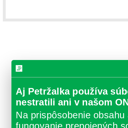
Aj Petržalka používa súb
nestratili ani v našom O
Na prispôsobenie obsahu 
fungovanie prepojených s