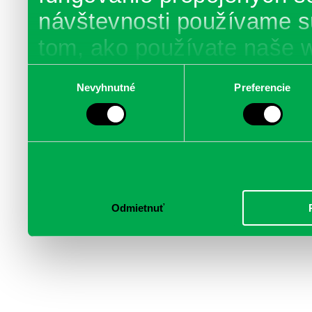
návštevnosti používame s
tom, ako používate naše 
poskytujeme aj našim part
Výber
Nevyhnutné
Preferencie
súhlasu
médií, inzercie a analýzy.
informácie skombinovať s 
poskytli, alebo ktoré od vá
služby.
Odmietnuť