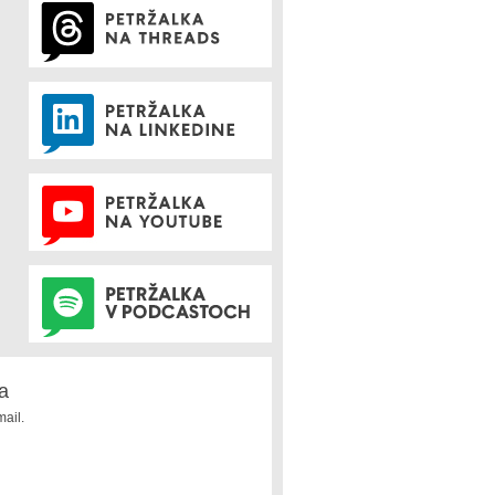
a
ail.