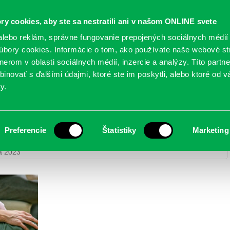
Oficiálne stránky
ry cookies, aby ste sa nestratili ani v našom ONLINE svete
mestskej časti Bratislava-Petržalka
PETRŽALSKÉ KON
lebo reklám, správne fungovanie prepojených sociálnych médií
bory cookies. Informácie o tom, ako používate naše webové st
erom v oblasti sociálnych médií, inzercie a analýzy. Títo partn
GANIZÁCIE
OBLASTI
NOVINY
MAPY
TLAČIVÁ
KO
inovať s ďalšími údajmi, ktoré ste im poskytli, alebo ktoré od vá
y.
Preferencie
Štatistiky
Marketing
 detí – 16.9.2023
> DA5A7583
a 2023