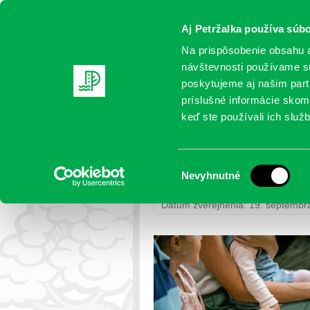
Aj Petržalka používa súbo
Na prispôsobenie obsahu a
návštevnosti používame sú
poskytujeme aj našim partn
AKTUALITY
SAMOSPRÁVA
OR
príslušné informácie skomb
keď ste používali ich služb
DA5A7583
Výber
Nevyhnutné
Petržalka
>
Fotogalérie
>
Uvítanie
súhlasu
Dátum zverejnenia: 19. septembr