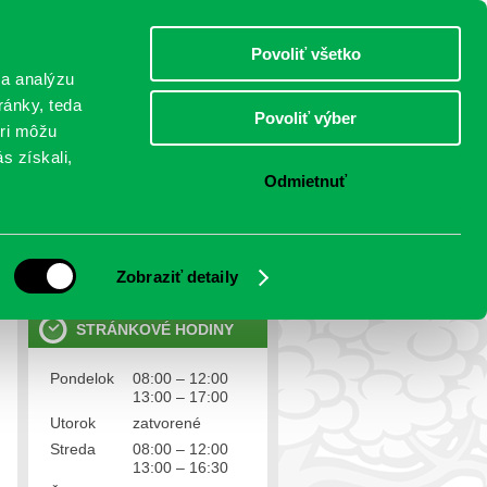
piatok 7.august 2026
Meniny má Štefánia
Select Language
▼
Povoliť všetko
TO
 a analýzu
ránky, teda
Povoliť výber
eri môžu
NTAKTY
VOĽBY
s získali,
Odmietnuť
OSOBNÉ ÚDAJE
Ochrana osobných údajov
Zobraziť detaily
STRÁNKOVÉ HODINY
Pondelok
08:00 – 12:00
13:00 – 17:00
Utorok
zatvorené
Streda
08:00 – 12:00
13:00 – 16:30