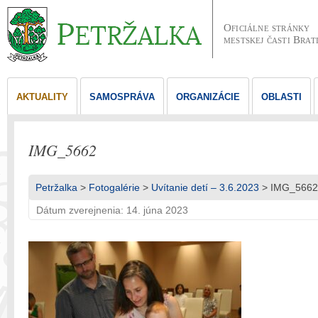
Oficiálne stránky
mestskej časti Brat
AKTUALITY
SAMOSPRÁVA
ORGANIZÁCIE
OBLASTI
IMG_5662
Petržalka
>
Fotogalérie
>
Uvítanie detí – 3.6.2023
> IMG_5662
Dátum zverejnenia: 14. júna 2023