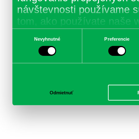
návštevnosti používame s
tom, ako používate naše 
poskytujeme aj našim part
Výber
Nevyhnutné
Preferencie
súhlasu
médií, inzercie a analýzy.
informácie skombinovať s 
poskytli, alebo ktoré od vá
služby.
Odmietnuť