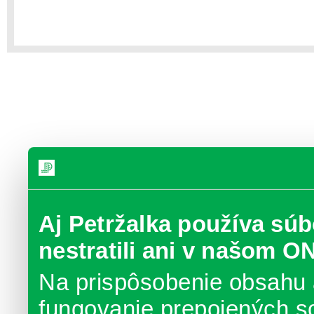
Aj Petržalka používa súb
nestratili ani v našom O
Na prispôsobenie obsahu 
fungovanie prepojených s