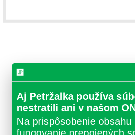
Aj Petržalka používa súb
nestratili ani v našom O
Na prispôsobenie obsahu 
fungovanie prepojených s