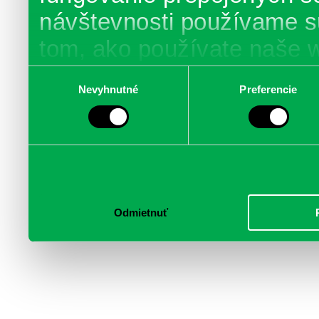
návštevnosti používame s
tom, ako používate naše 
poskytujeme aj našim part
Výber
Nevyhnutné
Preferencie
súhlasu
médií, inzercie a analýzy.
informácie skombinovať s 
poskytli, alebo ktoré od vá
služby.
Odmietnuť