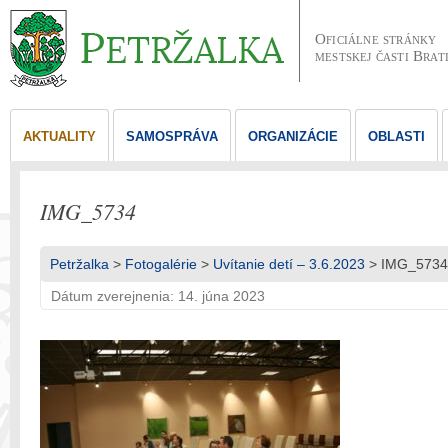
Oficiálne stránky
mestskej časti Brat
AKTUALITY
SAMOSPRÁVA
ORGANIZÁCIE
OBLASTI
IMG_5734
Petržalka
>
Fotogalérie
>
Uvítanie detí – 3.6.2023
> IMG_5734
Dátum zverejnenia: 14. júna 2023