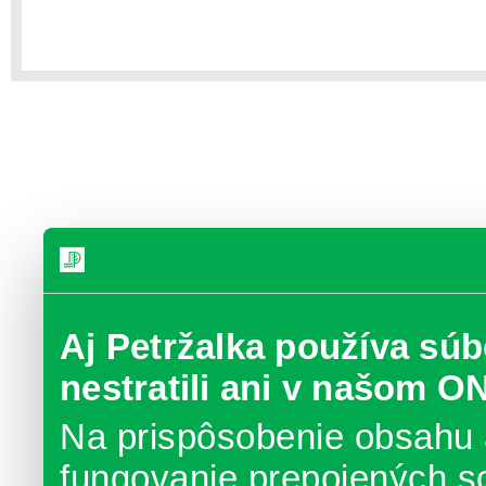
Aj Petržalka používa súb
nestratili ani v našom O
Na prispôsobenie obsahu 
fungovanie prepojených s