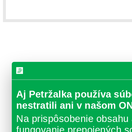
Aj Petržalka používa súb
nestratili ani v našom O
Na prispôsobenie obsahu 
fungovanie prepojených s