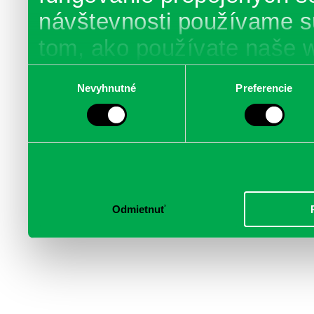
návštevnosti používame s
tom, ako používate naše 
poskytujeme aj našim part
Výber
Nevyhnutné
Preferencie
súhlasu
médií, inzercie a analýzy.
informácie skombinovať s 
poskytli, alebo ktoré od vá
služby.
Odmietnuť