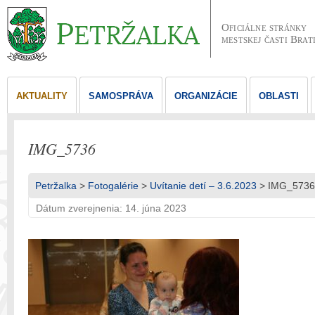
Oficiálne stránky
mestskej časti Brat
AKTUALITY
SAMOSPRÁVA
ORGANIZÁCIE
OBLASTI
IMG_5736
Petržalka
>
Fotogalérie
>
Uvítanie detí – 3.6.2023
> IMG_5736
Dátum zverejnenia: 14. júna 2023