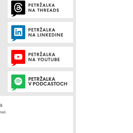
a
ail.