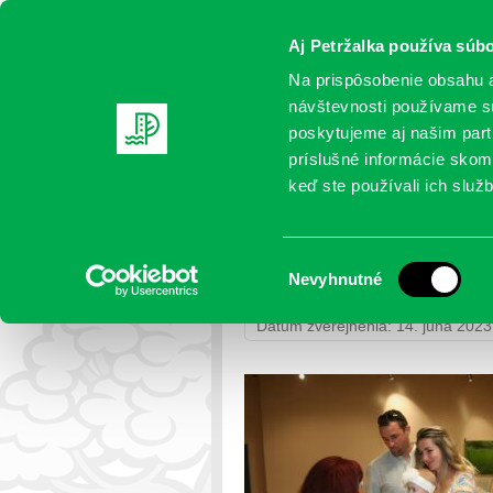
Aj Petržalka používa súbo
Na prispôsobenie obsahu a
návštevnosti používame sú
poskytujeme aj našim partn
AKTUALITY
SAMOSPRÁVA
OR
príslušné informácie skomb
keď ste používali ich služb
IMG_5760
Výber
Nevyhnutné
Petržalka
>
Fotogalérie
>
Uvítanie
súhlasu
Dátum zverejnenia: 14. júna 2023