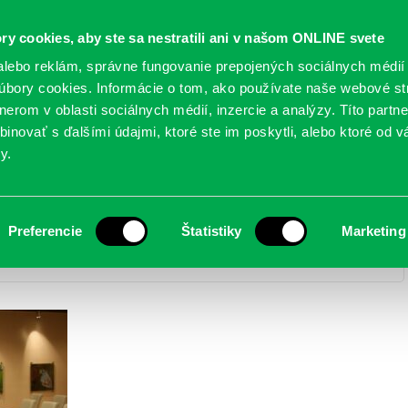
Oficiálne stránky
ry cookies, aby ste sa nestratili ani v našom ONLINE svete
mestskej časti Bratislava-Petržalka
PETRŽALSKÉ KON
lebo reklám, správne fungovanie prepojených sociálnych médií
bory cookies. Informácie o tom, ako používate naše webové st
erom v oblasti sociálnych médií, inzercie a analýzy. Títo partn
GANIZÁCIE
OBLASTI
NOVINY
MAPY
TLAČIVÁ
KO
inovať s ďalšími údajmi, ktoré ste im poskytli, alebo ktoré od vá
y.
Preferencie
Štatistiky
Marketing
 detí – 3.6.2023
> IMG_5760