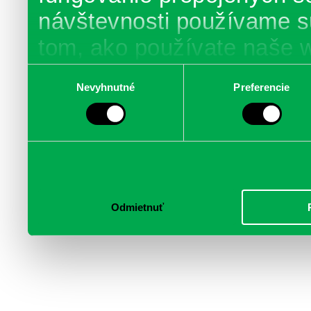
návštevnosti používame s
tom, ako používate naše 
poskytujeme aj našim part
Výber
Nevyhnutné
Preferencie
súhlasu
médií, inzercie a analýzy.
informácie skombinovať s 
poskytli, alebo ktoré od vá
služby.
Odmietnuť