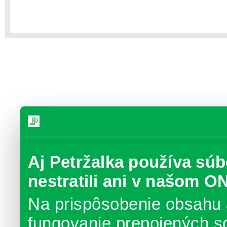
Aj Petržalka používa súb
nestratili ani v našom O
Na prispôsobenie obsahu 
fungovanie prepojených s