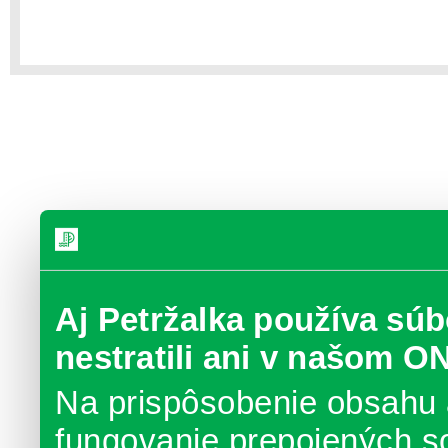
Aj Petržalka používa súb
nestratili ani v našom O
Na prispôsobenie obsahu 
fungovanie prepojených s