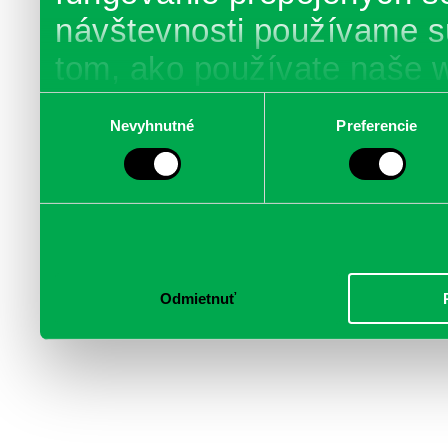
návštevnosti používame s
tom, ako používate naše 
poskytujeme aj našim part
Výber
Nevyhnutné
Preferencie
súhlasu
médií, inzercie a analýzy.
informácie skombinovať s 
poskytli, alebo ktoré od vá
služby.
Odmietnuť