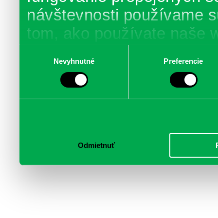
návštevnosti používame s
tom, ako používate naše 
poskytujeme aj našim part
Výber
Nevyhnutné
Preferencie
súhlasu
médií, inzercie a analýzy.
informácie skombinovať s 
poskytli, alebo ktoré od vá
služby.
Odmietnuť