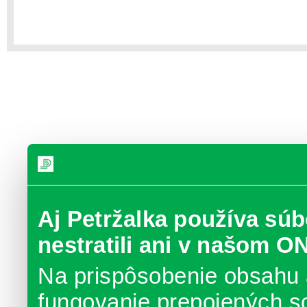
Aj Petržalka používa súb
nestratili ani v našom O
Na prispôsobenie obsahu 
fungovanie prepojených s