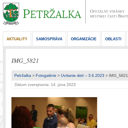
Oficiálne stránky
mestskej časti Brat
AKTUALITY
SAMOSPRÁVA
ORGANIZÁCIE
OBLASTI
IMG_5821
Petržalka
>
Fotogalérie
>
Uvítanie detí – 3.6.2023
> IMG_5821
Dátum zverejnenia: 14. júna 2023