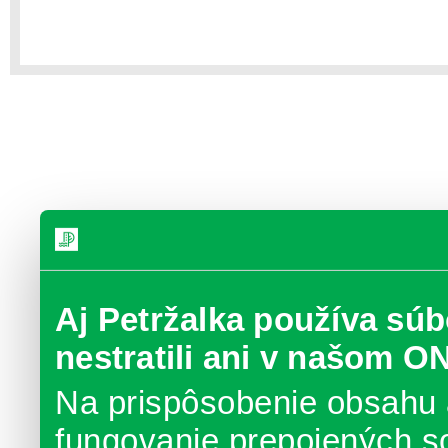
Aj Petržalka používa súb
nestratili ani v našom O
Na prispôsobenie obsahu 
fungovanie prepojených s