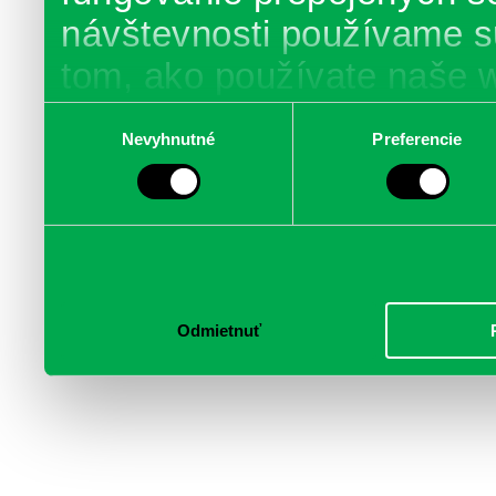
návštevnosti používame s
tom, ako používate naše 
poskytujeme aj našim part
Výber
Nevyhnutné
Preferencie
súhlasu
médií, inzercie a analýzy.
informácie skombinovať s 
poskytli, alebo ktoré od vá
služby.
Odmietnuť