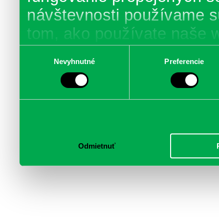
návštevnosti používame s
tom, ako používate naše 
poskytujeme aj našim part
Výber
Nevyhnutné
Preferencie
súhlasu
médií, inzercie a analýzy.
informácie skombinovať s 
poskytli, alebo ktoré od vá
služby.
Odmietnuť