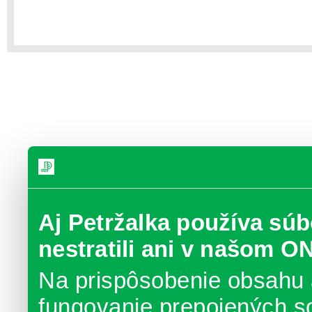
Aj Petržalka používa súb
nestratili ani v našom O
Na prispôsobenie obsahu 
fungovanie prepojených s