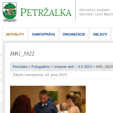
Oficiálne stránky
mestskej časti Brat
AKTUALITY
SAMOSPRÁVA
ORGANIZÁCIE
OBLASTI
IMG_5822
Petržalka
>
Fotogalérie
>
Uvítanie detí – 3.6.2023
> IMG_5822
Dátum zverejnenia: 14. júna 2023